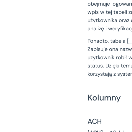
obejmuje logowani
wpis w tej tabeli 
użytkownika oraz 
analizę i weryfika
Ponadto, tabela [_
Zapisuje ona nazwę
użytkownik robił 
status. Dzięki tem
korzystają z syst
Kolumny
ACH