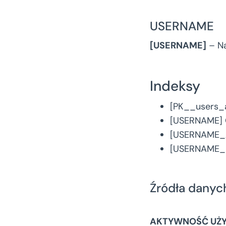
USERNAME
[USERNAME]
– Na
Indeksy
[PK__users_a
[USERNAME] 
[USERNAME_A
[USERNAME_KI
Źródła danyc
AKTYWNOŚĆ UŻ