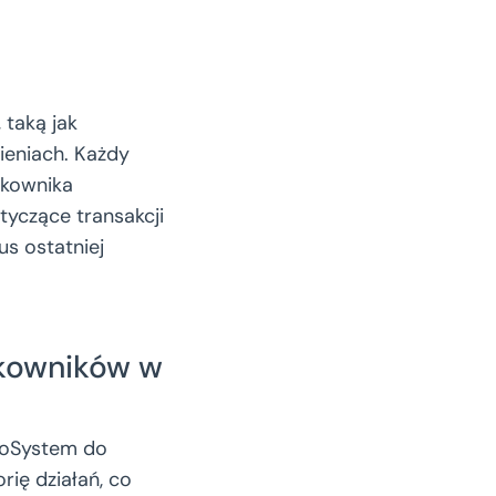
 taką jak
ieniach. Każdy
tkownika
tyczące transakcji
us ostatniej
tkowników w
ioSystem do
rię działań, co