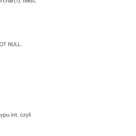
har(1), tekst,
NOT NULL.
pu int, czyli