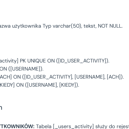
zwa użytkownika Typ varchar(50), tekst, NOT NULL.
ctivity] PK UNIQUE ON ([ID_USER_ACTIVITY]).
ON ([USERNAME]).
CH] ON ([ID_USER_ACTIVITY], [USERNAME], [ACH]).
EDY] ON ([USERNAME], [KIEDY]).
h
YTKOWNIKÓW:
Tabela [_users_activity] służy do reje