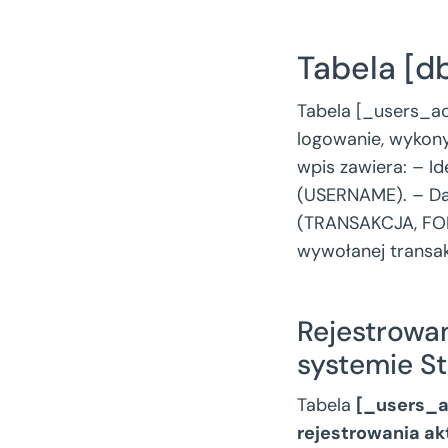
Tabela [d
Tabela [_users_ac
logowanie, wykony
wpis zawiera: – I
(USERNAME). – Dat
(TRANSAKCJA, FOLD
wywołanej transak
Rejestrowa
systemie S
Tabela
[_users_a
rejestrowania a