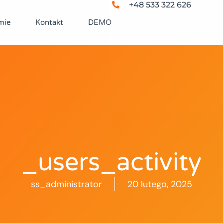
+48 533 322 626
mie
Kontakt
DEMO
_users_activity
ss_administrator
20 lutego, 2025