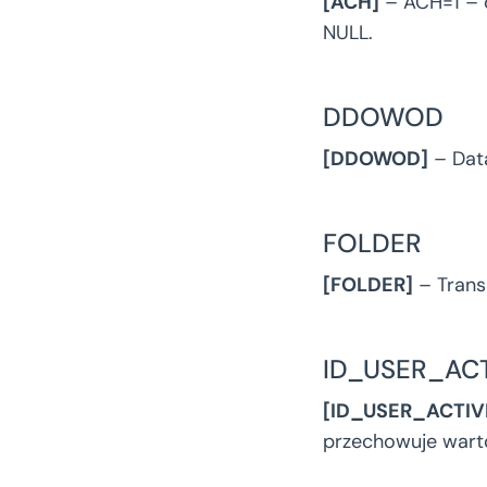
[ACH]
– ACH=1 – o
NULL.
DDOWOD
[DDOWOD]
– Data
FOLDER
[FOLDER]
– Transa
ID_USER_ACT
[ID_USER_ACTIV
przechowuje warto