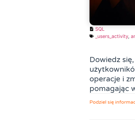
SQL
_users_activity
,
a
Dowiedz się,
użytkowników
operacje i z
pomagając w
Podziel się informa