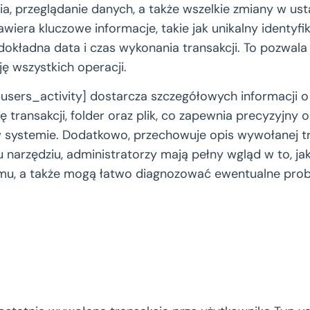
a, przeglądanie danych, a także wszelkie zmiany w us
zawiera kluczowe informacje, takie jak unikalny identyfi
dokładna data i czas wykonania transakcji. To pozwal
cję wszystkich operacji.
users_activity] dostarcza szczegółowych informacji o 
 transakcji, folder oraz plik, co zapewnia precyzyjny 
w systemie. Dodatkowo, przechowuje opis wywołanej tra
u narzędziu, administratorzy mają pełny wgląd w to, j
emu, a także mogą łatwo diagnozować ewentualne pro