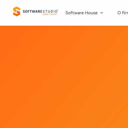
Software House
O fir