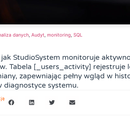
naliza danych
,
Audyt
,
monitoring
,
SQL
 jak StudioSystem monitoruje aktywn
. Tabela [_users_activity] rejestruje 
miany, zapewniając pełny wgląd w histor
 diagnostyce systemu.
cją