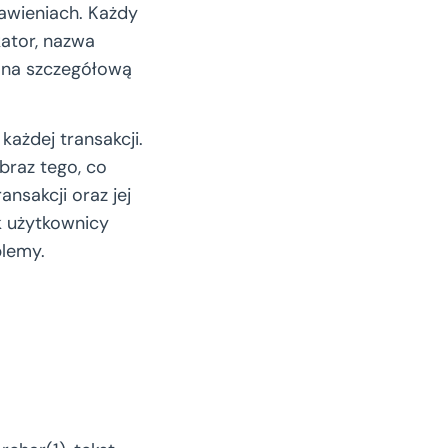
tawieniach. Każdy
kator, nazwa
a na szczegółową
każdej transakcji.
obraz tego, co
nsakcji oraz jej
ak użytkownicy
blemy.