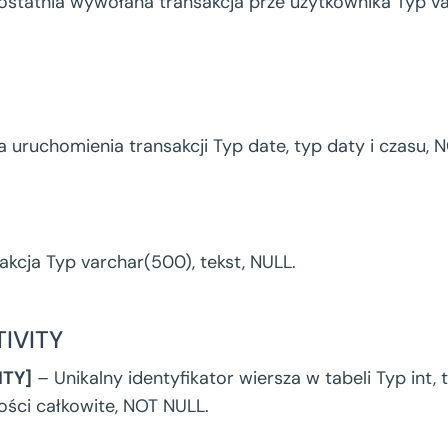
statnia wywołana transakcja prze użytkownika Typ varc
 uruchomienia transakcji Typ date, typ daty i czasu, 
kcja Typ varchar(500), tekst, NULL.
IVITY
ITY]
– Unikalny identyfikator wiersza w tabeli Typ int, ty
ści całkowite, NOT NULL.