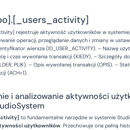
bo].[_users_activity]
tivity] rejestruje aktywność użytkowników w systemie,
wanie operacji, przeglądanie danych i zmiany w ustaw
dentyfikator wiersza (ID_USER_ACTIVITY). – Nazwę uży
ę i czas wywołania transakcji (KIEDY). – Szczegóły do
ER, PLIK). – Opis wywołanej transakcji (OPIS). – Stat
cji (ACH=1).
nie i analizowanie aktywności uży
tudioSystem
ctivity]
to fundamentalne narzędzie w systemie Stud
ktywności użytkowników
. Przechowuje ona pełną histo