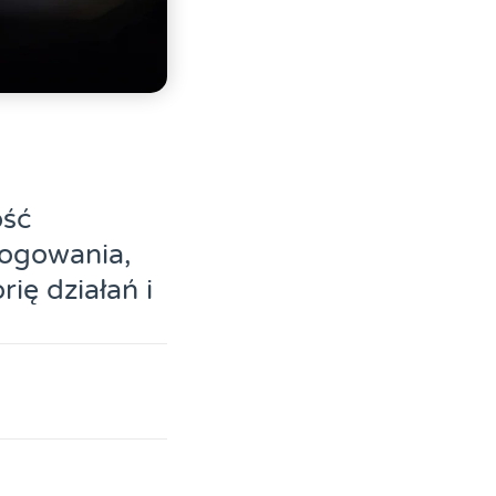
ość
logowania,
ię działań i