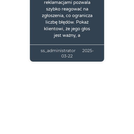
reklamacjami pozwala
szybko reagować na
zgłoszenia, co ogranicza
liczbę błędów. Pokaż
klientowi, że jego głos
jest ważny, a
ss_administrator
2025-
03-22