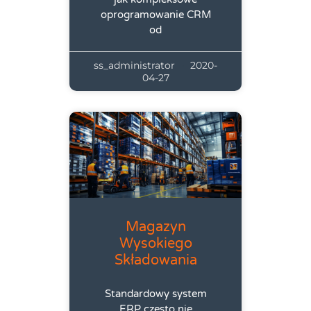
oprogramowanie CRM
od
ss_administrator
2020-
04-27
Magazyn
Wysokiego
Składowania
Standardowy system
ERP często nie