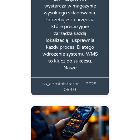
wystarcza w magazynie
wysokiego składowania.
Potrzebujesz narzędzia,
które precyzyjnie
zarządza każdą
lokalizacją i usprawnia
każdy proces. Dlatego
wdrożenie systemu WMS
to klucz do sukcesu.
Nasze
ss_administrator
2025-
06-03