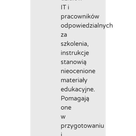
IT i
pracowników
odpowiedzialnych
za
szkolenia,
instrukcje
stanowią
nieocenione
materiały
edukacyjne.
Pomagają
one
w
przygotowaniu
i