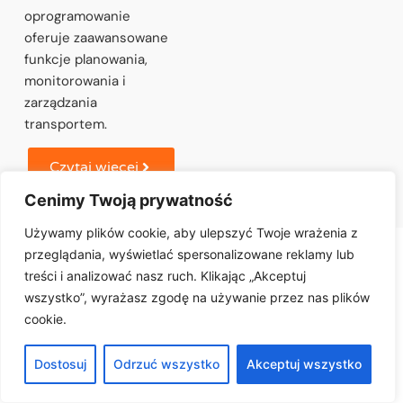
oprogramowanie
oferuje zaawansowane
funkcje planowania,
monitorowania i
zarządzania
transportem.
Czytaj więcej
Cenimy Twoją prywatność
Używamy plików cookie, aby ulepszyć Twoje wrażenia z
przeglądania, wyświetlać spersonalizowane reklamy lub
Reklamacje
treści i analizować nasz ruch. Klikając „Akceptuj
w firmie
wszystko”, wyrażasz zgodę na używanie przez nas plików
cookie.
Zachęcamy do
zapoznania się z
Studio RMA.net, aby
Dostosuj
Odrzuć wszystko
Akceptuj wszystko
odkryć, jak nasze
rozwiązanie może