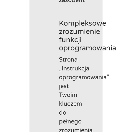
zasobem:
Kompleksowe
zrozumienie
funkcji
oprogramowania
Strona
„Instrukcja
oprogramowania”
jest
Twoim
kluczem
do
pełnego
zrozumienia