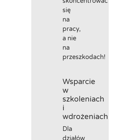
skoncentrować
się
na
pracy,
a nie
na
przeszkodach!
Wsparcie
w
szkoleniach
i
wdrożeniach
Dla
działów