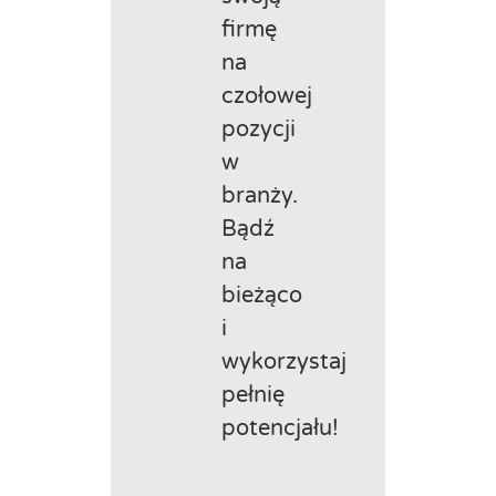
firmę
na
czołowej
pozycji
w
branży.
Bądź
na
bieżąco
i
wykorzystaj
pełnię
potencjału!