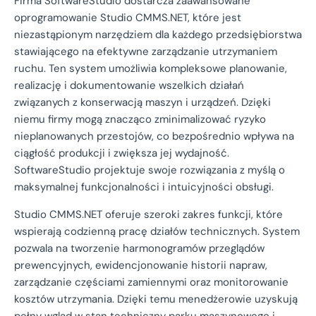
Firma SoftwareStudio dostarcza zaawansowane
oprogramowanie Studio CMMS.NET, które jest
niezastąpionym narzędziem dla każdego przedsiębiorstwa
stawiającego na efektywne zarządzanie utrzymaniem
ruchu. Ten system umożliwia kompleksowe planowanie,
realizację i dokumentowanie wszelkich działań
związanych z konserwacją maszyn i urządzeń. Dzięki
niemu firmy mogą znacząco zminimalizować ryzyko
nieplanowanych przestojów, co bezpośrednio wpływa na
ciągłość produkcji i zwiększa jej wydajność.
SoftwareStudio projektuje swoje rozwiązania z myślą o
maksymalnej funkcjonalności i intuicyjności obsługi.
Studio CMMS.NET oferuje szeroki zakres funkcji, które
wspierają codzienną pracę działów technicznych. System
pozwala na tworzenie harmonogramów przeglądów
prewencyjnych, ewidencjonowanie historii napraw,
zarządzanie częściami zamiennymi oraz monitorowanie
kosztów utrzymania. Dzięki temu menedżerowie uzyskują
pełny wgląd w stan techniczny parku maszynowego i