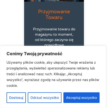
Przyjmowanie
Towaru
Przyjmowanie towaru do
magazynu to moment,
od którego zaczyna się
prawidłowe
funkcjonowanie całego
Cenimy Twoją prywatność
łańcucha logistycznego.
Każdy błąd na tym etapie
Używamy plików cookie, aby ulepszyć Twoje wrażenia z
prowadzi do opóźnień,
przeglądania, wyświetlać spersonalizowane reklamy lub
pomyłek i strat, dlatego
treści i analizować nasz ruch. Klikając „Akceptuj
firmy coraz częściej
wszystko”, wyrażasz zgodę na używanie przez nas plików
cookie.
ss_administrator
2025-
06-25
Dostosuj
Odrzuć wszystko
Akceptuj wszystko