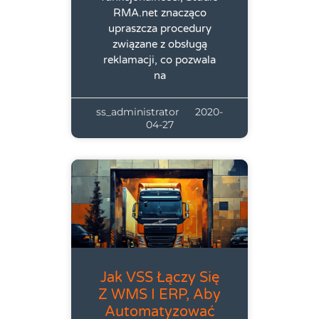
RMA.net znacząco
upraszcza procedury
związane z obsługą
reklamacji, co pozwala
na
ss_administrator
2020-
04-27
Jak VSS Łączy Się
Z WMS I ERP, Aby
Automatyzować