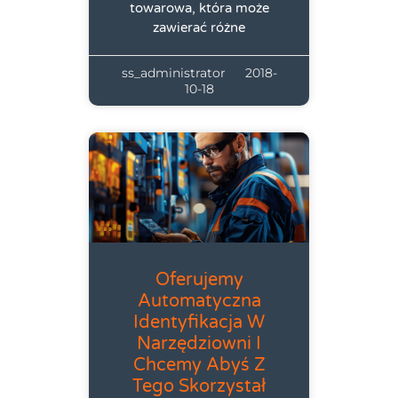
towarowa, która może
zawierać różne
ss_administrator
2018-
10-18
Oferujemy
Automatyczna
Identyfikacja W
Narzędziowni I
Chcemy Abyś Z
Tego Skorzystał