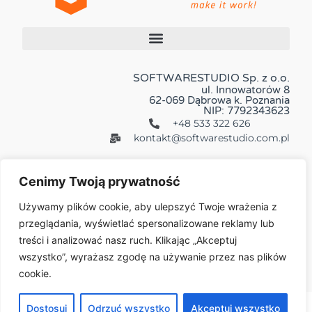
SOFTWARESTUDIO Sp. z o.o.
ul. Innowatorów 8
62-069 Dąbrowa k. Poznania
NIP: 7792343623
+48 533 322 626
kontakt@softwarestudio.com.pl
Cenimy Twoją prywatność
Używamy plików cookie, aby ulepszyć Twoje wrażenia z
przeglądania, wyświetlać spersonalizowane reklamy lub
Więcej:
treści i analizować nasz ruch. Klikając „Akceptuj
wszystko”, wyrażasz zgodę na używanie przez nas plików
cookie.
© 2026 All Rights Reserved
Dostosuj
Odrzuć wszystko
Akceptuj wszystko