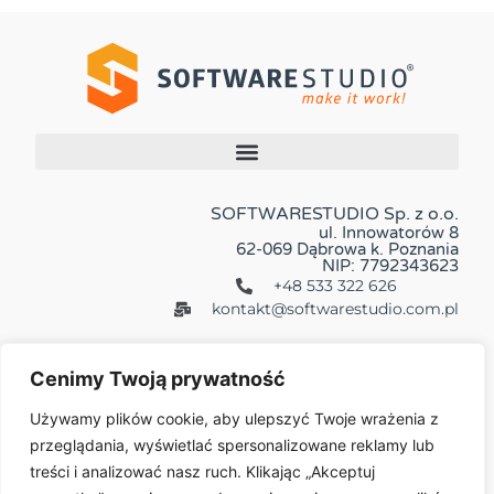
SOFTWARESTUDIO Sp. z o.o.
ul. Innowatorów 8
62-069 Dąbrowa k. Poznania
NIP: 7792343623
+48 533 322 626
kontakt@softwarestudio.com.pl
Cenimy Twoją prywatność
Używamy plików cookie, aby ulepszyć Twoje wrażenia z
przeglądania, wyświetlać spersonalizowane reklamy lub
Więcej:
treści i analizować nasz ruch. Klikając „Akceptuj