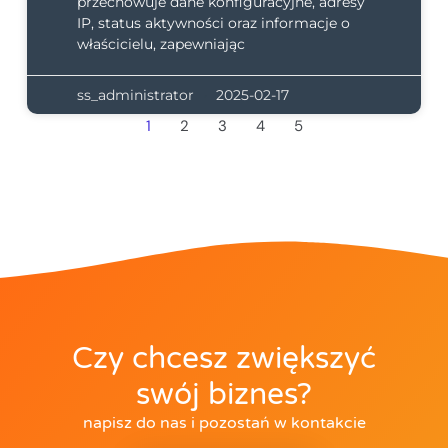
przechowuje dane konfiguracyjne, adresy
IP, status aktywności oraz informacje o
właścicielu, zapewniając
ss_administrator
2025-02-17
1
2
3
4
5
Czy chcesz zwiększyć
swój biznes?
napisz do nas i pozostań w kontakcie