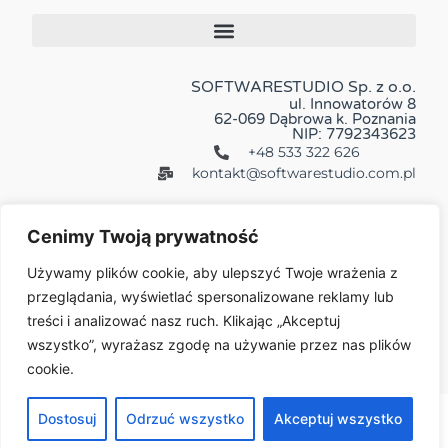
SOFTWARESTUDIO Sp. z o.o.
ul. Innowatorów 8
62-069 Dąbrowa k. Poznania
NIP: 7792343623
+48 533 322 626
kontakt@softwarestudio.com.pl
Cenimy Twoją prywatność
Używamy plików cookie, aby ulepszyć Twoje wrażenia z
przeglądania, wyświetlać spersonalizowane reklamy lub
Więcej:
treści i analizować nasz ruch. Klikając „Akceptuj
wszystko”, wyrażasz zgodę na używanie przez nas plików
cookie.
© 2026 All Rights Reserved
Dostosuj
Odrzuć wszystko
Akceptuj wszystko