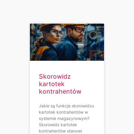
Skorowidz
kartotek
kontrahentów
Jakie są funkcje skorowidzu
kartotek kontrahentów w
systemie magazynowym?
Skorowidz kartotek
kontrahentów stanowi