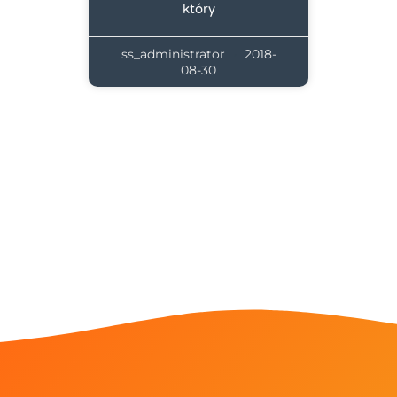
który
ss_administrator
2018-
08-30