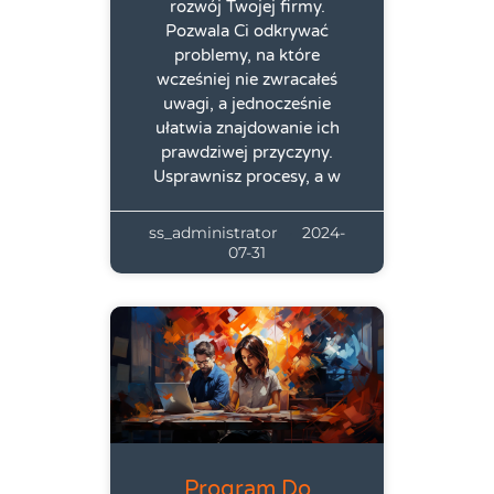
rozwój Twojej firmy.
Pozwala Ci odkrywać
problemy, na które
wcześniej nie zwracałeś
uwagi, a jednocześnie
ułatwia znajdowanie ich
prawdziwej przyczyny.
Usprawnisz procesy, a w
ss_administrator
2024-
07-31
Program Do