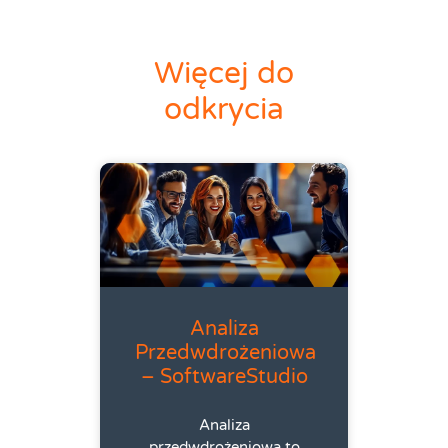
Więcej do
odkrycia
Analiza
Przedwdrożeniowa
– SoftwareStudio
Analiza
przedwdrożeniowa to