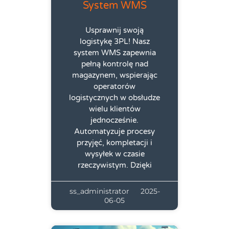
System WMS
Usprawnij swoją
logistykę 3PL! Nasz
system WMS zapewnia
pełną kontrolę nad
magazynem, wspierając
operatorów
logistycznych w obsłudze
wielu klientów
jednocześnie.
Automatyzuje procesy
przyjęć, kompletacji i
wysyłek w czasie
rzeczywistym. Dzięki
ss_administrator
2025-
06-05