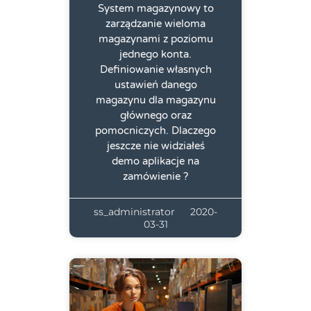
System magazynowy to
zarządzanie wieloma
magazynami z poziomu
jednego konta.
Definiowanie własnych
ustawień danego
magazynu dla magazynu
głównego oraz
pomocniczych. Dlaczego
jeszcze nie widziałeś
demo aplikacje na
zamówienie ?
ss_administrator
2020-
03-31