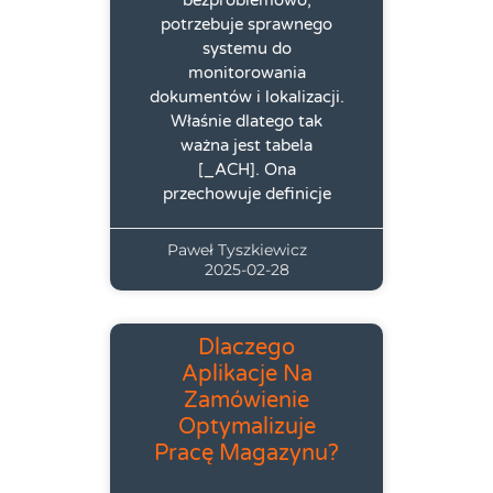
potrzebuje sprawnego
systemu do
monitorowania
dokumentów i lokalizacji.
Właśnie dlatego tak
ważna jest tabela
[_ACH]. Ona
przechowuje definicje
Paweł Tyszkiewicz
2025-02-28
Dlaczego
Aplikacje Na
Zamówienie
Optymalizuje
Pracę Magazynu?