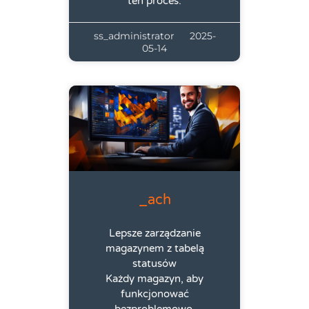
ten proces.
ss_administrator
2025-
05-14
_ach
Lepsze zarządzanie
magazynem z tabelą
statusów
Każdy magazyn, aby
funkcjonować
bezproblemowo,