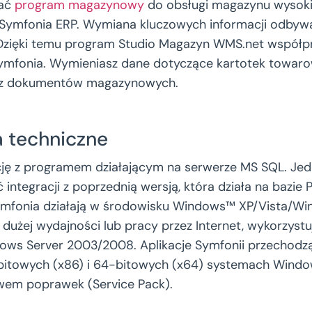
wać
program magazynowy
do obsługi magazynu wysok
Symfonia ERP. Wymiana kluczowych informacji odbywa 
e. Dzięki temu program Studio Magazyn WMS.net współp
mfonia. Wymieniasz dane dotyczące kartotek towaro
az dokumentów magazynowych.
 techniczne
ję z programem działającym na serwerze MS SQL. Jedna
integracji z poprzednią wersją, która działa na bazie P
mfonia działają w środowisku Windows™ XP/Vista/Win
 dużej wydajności lub pracy przez Internet, wykorzystu
ws Server 2003/2008. Aplikacje Symfonii przechodzą 
bitowych (x86) i 64-bitowych (x64) systemach Windo
em poprawek (Service Pack).