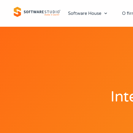
Software House
O fir
Int