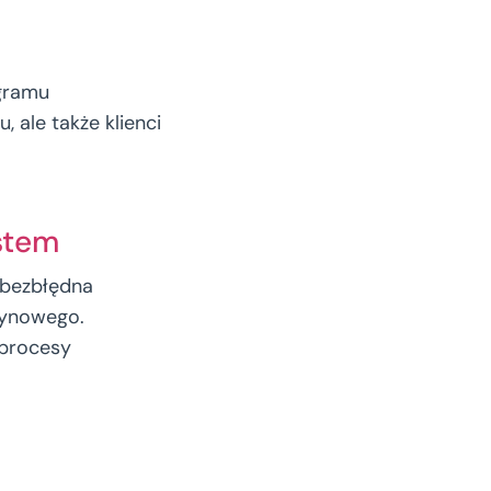
ogramu
ale także klienci
stem
bezbłędna
zynowego.
procesy