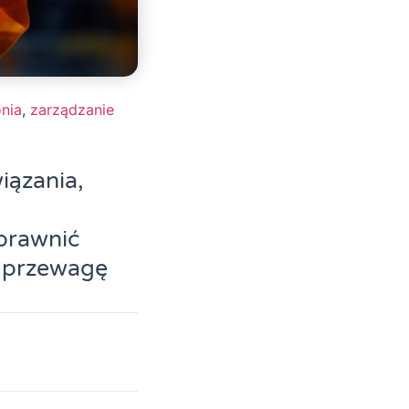
nia
,
zarządzanie
iązania,
prawnić
z przewagę