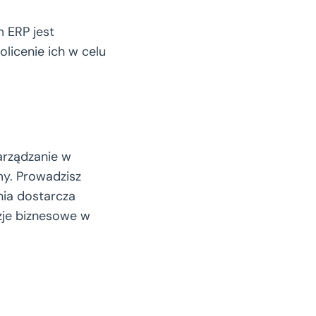
 ERP jest
olicenie ich w celu
arządzanie w
my. Prowadzisz
nia dostarcza
zje biznesowe w