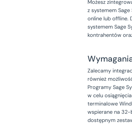
Możesz zintegro
z systemem Sage 
online lub offlin
systemem Sage Sy
kontrahentów or
Wymagania
Zalecamy integrac
również możliwość 
Programy Sage Sy
w celu osiągnięcia
terminalowe Windo
wspierane na 32-
dostępnym zestaw