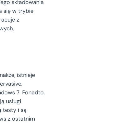
iego składowania
się w trybie
racuje z
wych,
kże, istnieje
ervasive.
dows 7. Ponadto,
ją usługi
testy i są
ws z ostatnim