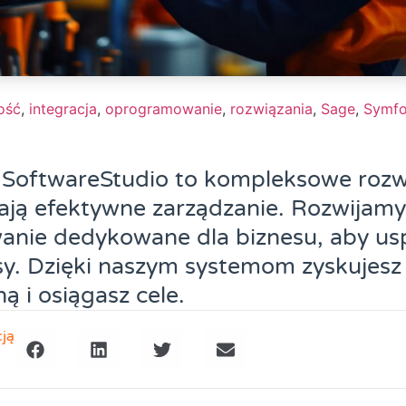
ość
,
integracja
,
oprogramowanie
,
rozwiązania
,
Sage
,
Symfo
 SoftwareStudio to kompleksowe rozw
ają efektywne zarządzanie. Rozwijamy
nie dedykowane dla biznesu, aby us
sy. Dzięki naszym systemom zyskujes
ą i osiągasz cele.
cją