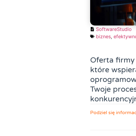
SoftwareStudio
biznes
,
efektywn
Oferta firmy
które wspier
oprogramowa
Twoje proce
konkurencyjn
Podziel się informa