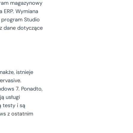
ogram magazynowy
a ERP. Wymiana
mu program Studio
z dane dotyczące
kże, istnieje
ervasive.
dows 7. Ponadto,
ją usługi
testy i są
ws z ostatnim