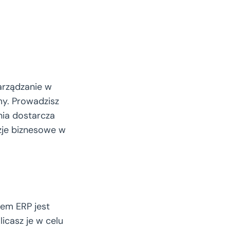
arządzanie w
my. Prowadzisz
nia dostarcza
zje biznesowe w
em ERP jest
icasz je w celu