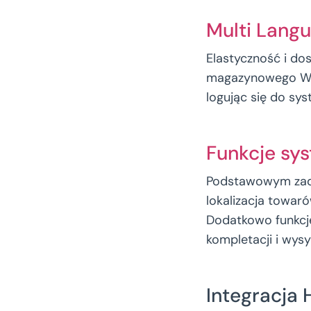
Multi Lang
Elastyczność i do
magazynowego WMS.
logując się do sy
Funkcje s
Podstawowym zad
lokalizacja towa
Dodatkowo funkc
kompletacji i wysył
Integracja