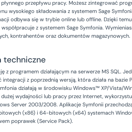
i płynnego przepływu pracy. Możesz zintegrować pr
ynu wysokiego składowania z systemem Sage Symfoni
cji odbywa się w trybie online lub offline. Dzięki te
współpracuje z systemem Sage Symfonia. Wymienias
ych, kontrahentów oraz dokumentów magazynowych.
 techniczne
ję z programem działającym na serwerze MS SQL. Jedna
integracji z poprzednią wersją, która działa na bazie P
mfonia działają w środowisku Windows™ XP/Vista/Win
 dużej wydajności lub pracy przez Internet, wykorzystu
ws Server 2003/2008. Aplikacje Symfonii przechodzą 
bitowych (x86) i 64-bitowych (x64) systemach Windo
em poprawek (Service Pack).