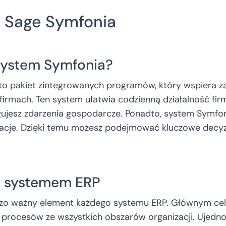
a Sage Symfonia
System Symfonia?
o pakiet zintegrowanych programów, który wspiera z
 firmach. Ten system ułatwia codzienną działalność fir
gujesz zdarzenia gospodarcze. Ponadto, system Symfo
macje. Dzięki temu możesz podejmować kluczowe decy
 z systemem ERP
rdzo ważny element każdego systemu ERP. Głównym cel
 procesów ze wszystkich obszarów organizacji. Ujednol