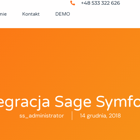
+48 533 322 626
mie
Kontakt
DEMO
egracja Sage Symf
ss_administrator
14 grudnia, 2018