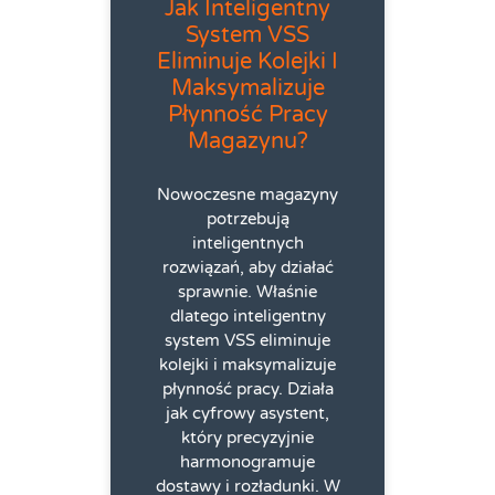
Jak Inteligentny
System VSS
Eliminuje Kolejki I
Maksymalizuje
Płynność Pracy
Magazynu?
Nowoczesne magazyny
potrzebują
inteligentnych
rozwiązań, aby działać
sprawnie. Właśnie
dlatego inteligentny
system VSS eliminuje
kolejki i maksymalizuje
płynność pracy. Działa
jak cyfrowy asystent,
który precyzyjnie
harmonogramuje
dostawy i rozładunki. W