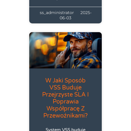
ss_administrator
2025-
06-03
W Jaki Sposób
VSS Buduje
Przejrzyste SLA I
Poprawia
Współpracę Z
Przewoźnikami?
System VSS buduje