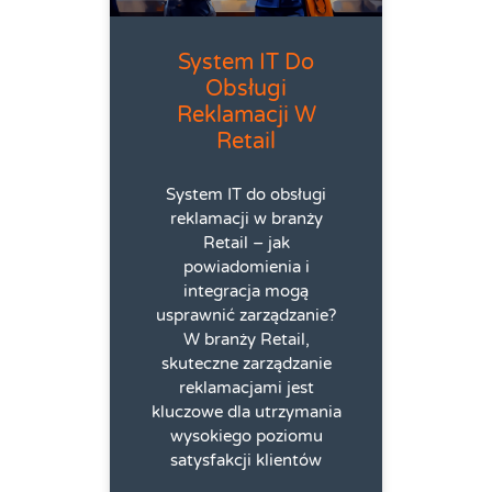
System IT Do
Obsługi
Reklamacji W
Retail
System IT do obsługi
reklamacji w branży
Retail – jak
powiadomienia i
integracja mogą
usprawnić zarządzanie?
W branży Retail,
skuteczne zarządzanie
reklamacjami jest
kluczowe dla utrzymania
wysokiego poziomu
satysfakcji klientów