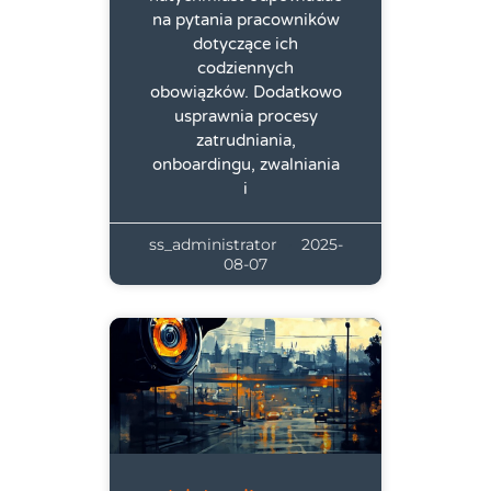
na pytania pracowników
dotyczące ich
codziennych
obowiązków. Dodatkowo
usprawnia procesy
zatrudniania,
onboardingu, zwalniania
i
ss_administrator
2025-
08-07