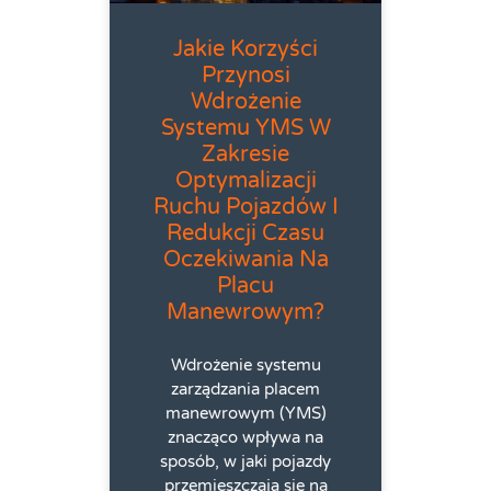
Jakie Korzyści
Przynosi
Wdrożenie
Systemu YMS W
Zakresie
Optymalizacji
Ruchu Pojazdów I
Redukcji Czasu
Oczekiwania Na
Placu
Manewrowym?
Wdrożenie systemu
zarządzania placem
manewrowym (YMS)
znacząco wpływa na
sposób, w jaki pojazdy
przemieszczają się na