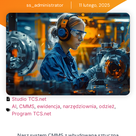
ss_administrator
11 lutego, 2025
Studio TCS.net
AI
,
CMMS
,
ewidencja
,
narzędziownia
,
odzież
,
Program TCS.net
Nasz system CMMS z wbudowaną sztuczną