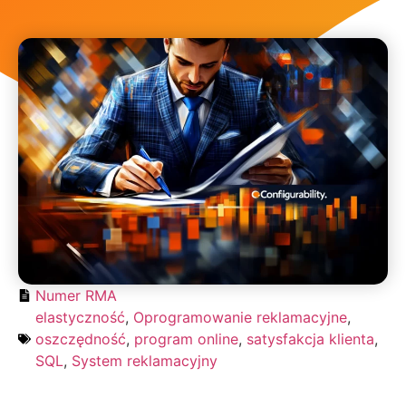
Numer RMA
elastyczność
,
Oprogramowanie reklamacyjne
,
oszczędność
,
program online
,
satysfakcja klienta
,
SQL
,
System reklamacyjny