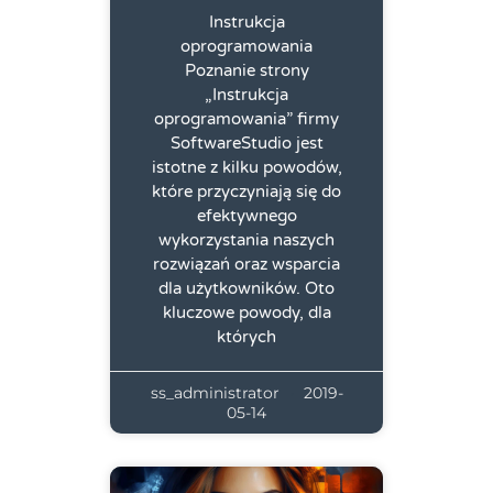
Instrukcja
oprogramowania
Poznanie strony
„Instrukcja
oprogramowania” firmy
SoftwareStudio jest
istotne z kilku powodów,
które przyczyniają się do
efektywnego
wykorzystania naszych
rozwiązań oraz wsparcia
dla użytkowników. Oto
kluczowe powody, dla
których
ss_administrator
2019-
05-14