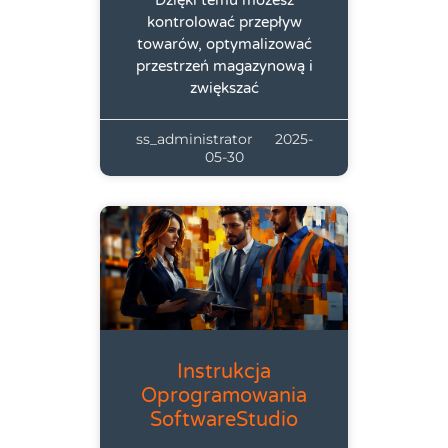
Dzięki temu możesz
kontrolować przepływ
towarów, optymalizować
przestrzeń magazynową i
zwiększać
ss_administrator
2025-
05-30
Instrukcja
Oprogramowania
SoftwareStudio