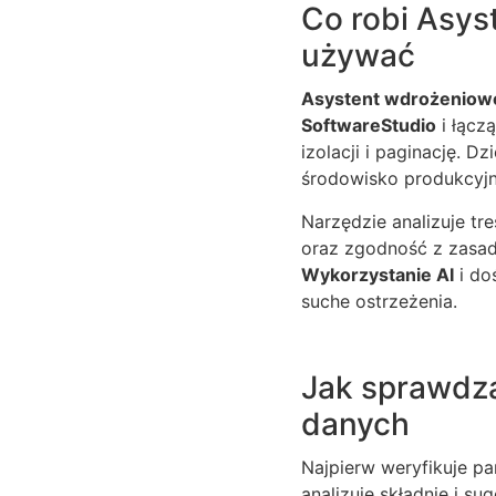
Co robi Asys
używać
Asystent wdrożenio
SoftwareStudio
i łączą
izolacji i paginację. D
środowisko produkcyjn
Narzędzie analizuje tr
oraz zgodność z zasa
Wykorzystanie AI
i do
suche ostrzeżenia.
Jak sprawdz
danych
Najpierw weryfikuje pa
analizuje składnię i s