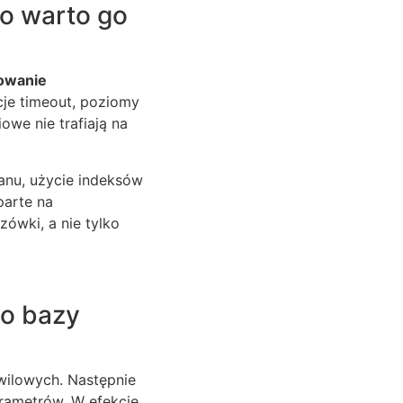
go warto go
owanie
cje timeout, poziomy
owe nie trafiają na
lanu, użycie indeksów
parte na
ówki, a nie tylko
o bazy
hwilowych. Następnie
arametrów. W efekcie