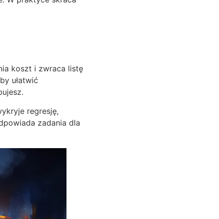
a koszt i zwraca listę
by ułatwić
ujesz.
ykryje regresję,
odpowiada zadania dla