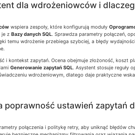
tent dla wdrożeniowców i dlacze
wców
wspiera zespoły, które konfigurują moduły
Oprogram
 je z
Bazy danych SQL
. Sprawdza parametry połączeń, op
zięki temu wdrożenie przebiega szybciej, a błędy wydajności
e.
eść i kontekst zapytań. Ocena obejmuje złożoność, koszt p
dami
Generowanie zapytań SQL
. Asystent stosuje reguły o
świadczeniu wdrożeniowym, dlatego daje praktyczne wskaz
a poprawność ustawień zapytań d
rametry połączenia i politykę retry, aby uniknąć błędów c
ugeruje bezpieczne mechanizmy filtrowania oraz wiązania p