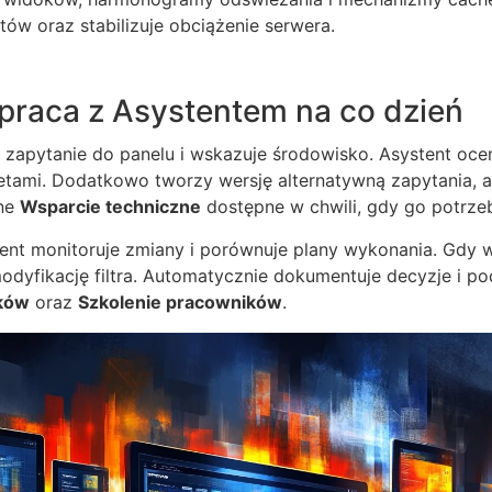
ów oraz stabilizuje obciążenie serwera.
praca z Asystentem na co dzień
apytanie do panelu i wskazuje środowisko. Asystent oceni
etami. Dodatkowo tworzy wersję alternatywną zapytania, a
lne
Wsparcie techniczne
dostępne w chwili, gdy go potrzeb
ent monitoruje zmiany i porównuje plany wykonania. Gdy w
odyfikację filtra. Automatycznie dokumentuje decyzje i p
ków
oraz
Szkolenie pracowników
.