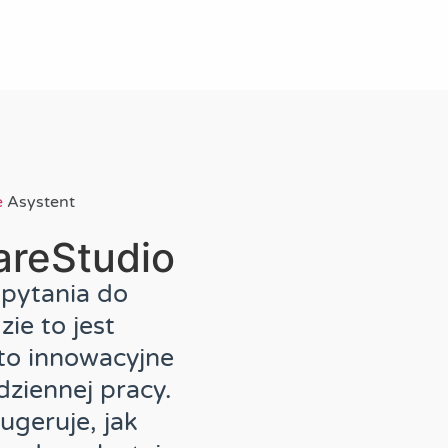
e
Asystent
areStudio
apytania do
ie to jest
to innowacyjne
dziennej pracy.
geruje, jak