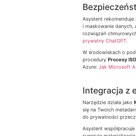
Bezpieczeńst
Asystent rekomenduje 
i maskowanie danych,
rozwiązań chmurowych,
prywatny ChatGPT
.
W środowiskach o pod
procedury
Procesy IS
Azure:
Jak Microsoft A
Integracja z
Narzędzie działa jako
się na Twoich metadany
do prywatności przeczy
Asystent współpracuj
sugeruje materializac