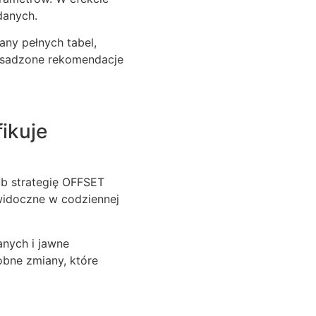
danych.
any pełnych tabel,
 osadzone rekomendacje
fikuje
ub strategię OFFSET
widoczne w codziennej
nych i jawne
obne zmiany, które