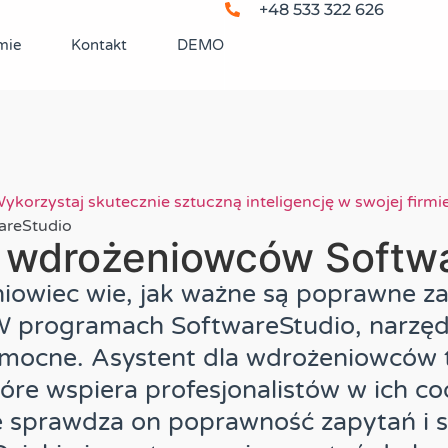
+48 533 322 626
mie
Kontakt
DEMO
ykorzystaj skutecznie sztuczną inteligencję w swojej firmi
areStudio
 wdrożeniowców Softw
iowiec wie, jak ważne są poprawne z
 programach SoftwareStudio, narzędz
omocne. Asystent dla wdrożeniowców 
tóre wspiera profesjonalistów w ich co
 sprawdza on poprawność zapytań i su