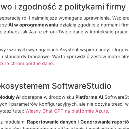
wo i zgodność z politykami firmy
separację ról i najmniejsze wymagane uprawnienia. Wspier
 aby
AI w oprogramowaniu
działała zgodnie z normami firm
 zobacz jak Azure chroni Twoje dane w kontekście pracy
wyższonych wymaganiach Asystent wspiera audyt i logowa
O
i standardy branżowe. Warto sprawdzić zestaw materiał
zure chroni poufne dane
.
 ekosystemem SoftwareStudio
Moduły AI
dostępne w środowisku
Platforma AI
SoftwareSt
ch i parametrów konfiguracyjnych, ale nie dotyka treści w
tasz tutaj:
Własny Chat GPT na platformie Azure
.
e z modułami
Raportowanie danych
i
Generowanie raport
ję widoków, harmonogramy odświeżania i mechanizmy cache