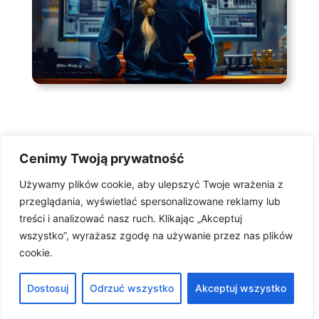
Użytkownicy programu
Cenimy Twoją prywatność
magazyn narzędzi
Używamy plików cookie, aby ulepszyć Twoje wrażenia z
przeglądania, wyświetlać spersonalizowane reklamy lub
Jakie funkcje oferuje program magazyn narzędzi Studio
treści i analizować nasz ruch. Klikając „Akceptuj
TCS.net użytkownikom? Program magazyn narzędzi Studio
wszystko”, wyrażasz zgodę na używanie przez nas plików
TCS.net zapewnia szereg zaawansowanych funkcji, które
cookie.
wspierają zarządzanie gospodarką narzędziową w firmach
zajmujących się wytwarzaniem konstrukcji, maszyn czy
Dostosuj
Odrzuć wszystko
Akceptuj wszystko
urządzeń.