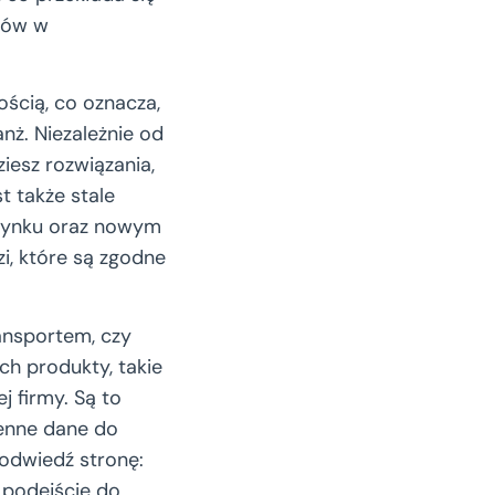
ędów w
ścią, co oznacza,
ż. Niezależnie od
iesz rozwiązania,
 także stale
 rynku oraz nowym
i, które są zgodne
ansportem, czy
ch produkty, takie
 firmy. Są to
cenne dane do
 odwiedź stronę:
 podejście do