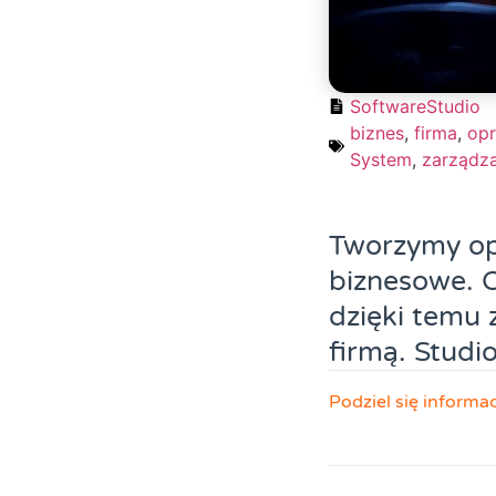
SoftwareStudio
biznes
,
firma
,
op
System
,
zarządza
Tworzymy op
biznesowe. O
dzięki temu 
firmą. Studi
Podziel się informa