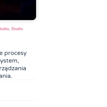
tudio
,
Studio
e procesy
System,
rządzania
ania.