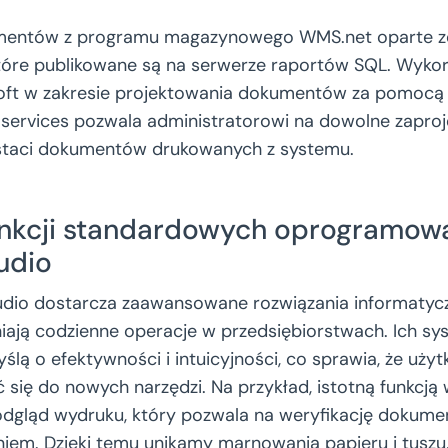
entów z programu magazynowego WMS.net oparte zo
tóre publikowane są na serwerze raportów SQL. Wykor
oft w zakresie projektowania dokumentów za pomocą 
g services pozwala administratorowi na dowolne zaproj
taci dokumentów drukowanych z systemu.
unkcji standardowych oprogramow
udio
dio dostarcza zaawansowane rozwiązania informatycz
ają codzienne operacje w przedsiębiorstwach. Ich sy
ślą o efektywności i intuicyjności, co sprawia, że uż
się do nowych narzędzi. Na przykład, istotną funkcją 
podgląd wydruku, który pozwala na weryfikację dokume
iem. Dzięki temu unikamy marnowania papieru i tuszu,