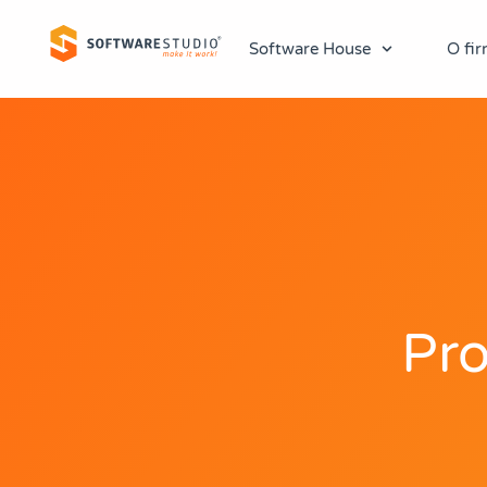
Software House
O fir
Pr