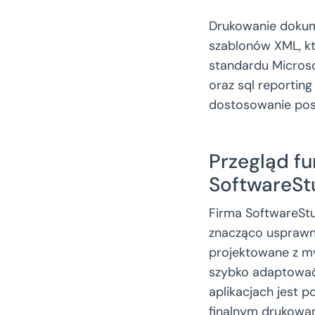
Drukowanie dokum
szablonów XML, k
standardu Micros
oraz sql reportin
dostosowanie pos
Przegląd f
SoftwareSt
Firma SoftwareStu
znacząco usprawni
projektowane z my
szybko adaptować 
aplikacjach jest 
finalnym drukowan