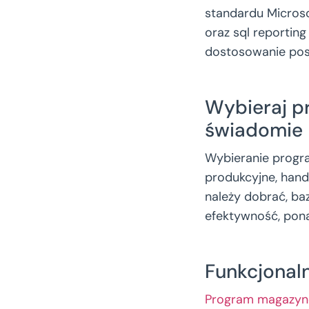
standardu Micros
oraz sql reportin
dostosowanie pos
Wybieraj p
świadomie
Wybieranie progr
produkcyjne, hand
należy dobrać, ba
efektywność, pon
Funkcjonal
Program magazy