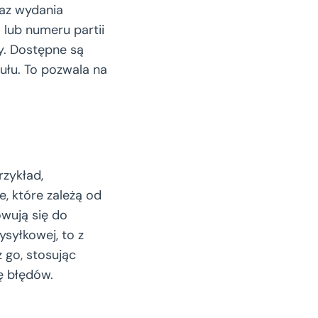
raz wydania
lub numeru partii
. Dostępne są
kułu. To pozwala na
rzykład,
, które zależą od
owują się do
ysyłkowej, to z
z go, stosując
ę błędów.