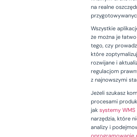
na realne oszczęd
przygotowywanyc
Wszystkie aplikac
że można je łatwo
tego, czy prowadzi
które zoptymalizu
rozwijane i aktua
regulacjom prawny
z najnowszymi st
Jeżeli szukasz ko
procesami produkc
jak
systemy WMS
narzędzia, które 
analizy i podejmo
oprogramowanie d