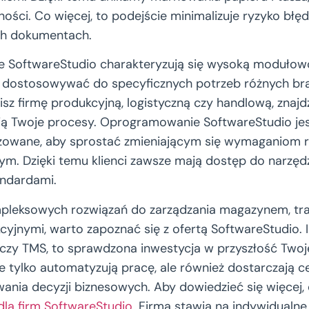
ności. Co więcej, to podejście minimalizuje ryzyko bł
h dokumentach.
je SoftwareStudio charakteryzują się wysoką modułowo
 dostosowywać do specyficznych potrzeb różnych bran
sz firmę produkcyjną, logistyczną czy handlową, znajdz
ją Twoje procesy. Oprogramowanie SoftwareStudio jest
lizowane, aby sprostać zmieniającym się wymaganiom
m. Dzięki temu klienci zawsze mają dostęp do narzędz
andardami.
mpleksowych rozwiązań do zarządzania magazynem, tr
yjnymi, warto zapoznać się z ofertą SoftwareStudio. I
czy TMS, to sprawdzona inwestycja w przyszłość Twojej
nie tylko automatyzują pracę, ale również dostarczają 
wania decyzji biznesowych. Aby dowiedzieć się więcej,
la firm SoftwareStudio
. Firma stawia na indywidualne