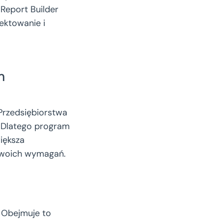
Report Builder
ektowanie i
m
Przedsiębiorstwa
. Dlatego program
iększa
swoich wymagań.
 Obejmuje to