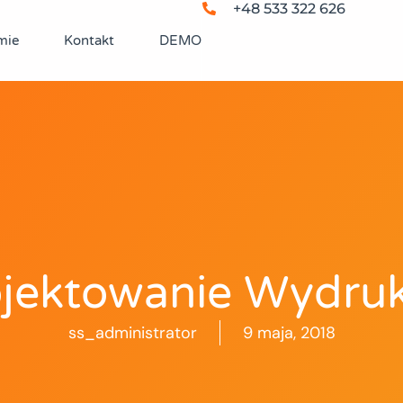
+48 533 322 626
mie
Kontakt
DEMO
ojektowanie Wydru
ss_administrator
9 maja, 2018