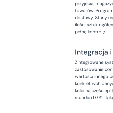
przyjęcia, magazy
towarów. Program 
dostawy. Stany m
ilości sztuk ogółe
pełną kontrolę.
Integracja 
Zintegrowane syst
zastosowanie comb
wartości innego po
konkretnych danych
kolei najczęściej 
standard GS1. Tak