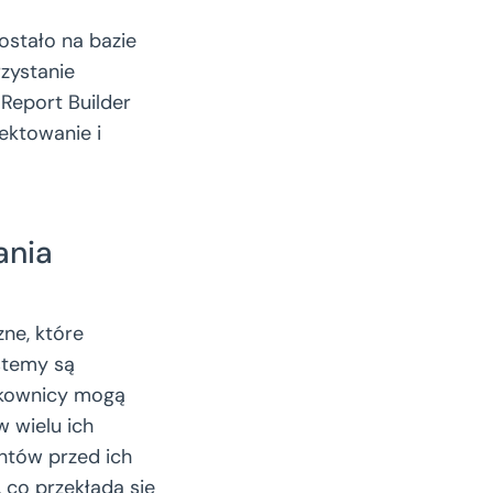
stało na bazie
zystanie
Report Builder
ektowanie i
ania
ne, które
stemy są
ytkownicy mogą
w wielu ich
ntów przed ich
 co przekłada się