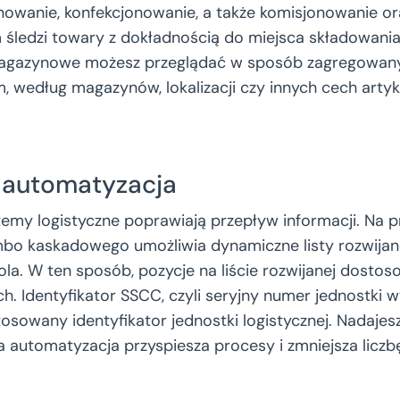
nowanie, konfekcjonowanie, a także komisjonowanie o
śledzi towary z dokładnością do miejsca składowania 
agazynowe możesz przeglądać w sposób zagregowany
m, według magazynów, lokalizacji czy innych cech arty
i automatyzacja
emy logistyczne poprawiają przepływ informacji. Na p
o kaskadowego umożliwia dynamiczne listy rozwijane
la. W ten sposób, pozycje na liście rozwijanej dostos
. Identyfikator SSCC, czyli seryjny numer jednostki w
stosowany identyfikator jednostki logistycznej. Nadajes
a automatyzacja przyspiesza procesy i zmniejsza liczb