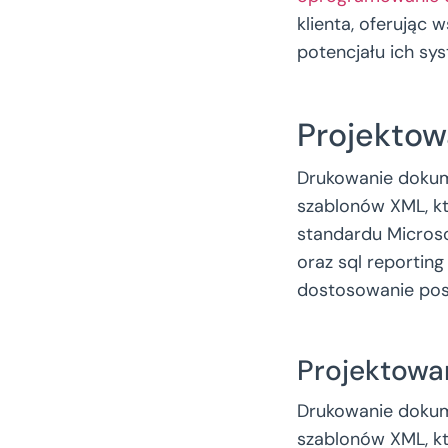
klienta, oferując
potencjału ich sy
Projekto
Drukowanie dokum
szablonów XML, k
standardu Micros
oraz sql reportin
dostosowanie pos
Projektowa
Drukowanie dokum
szablonów XML, k