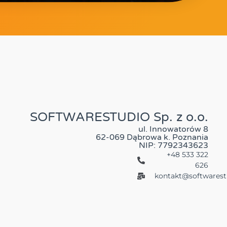
SOFTWARESTUDIO Sp. z o.o.
ul. Innowatorów 8
62-069 Dąbrowa k. Poznania
NIP: 7792343623
+48 533 322
626
kontakt@softwarest