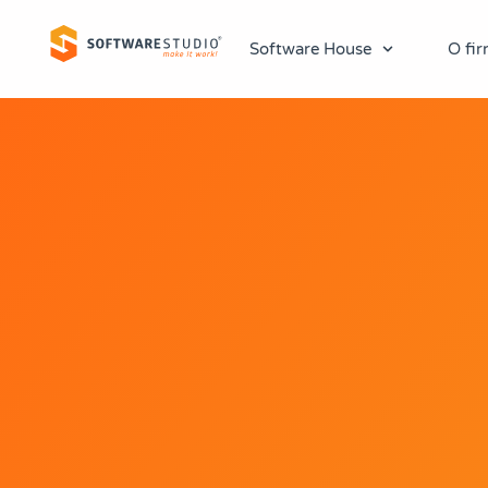
Software House
O fir