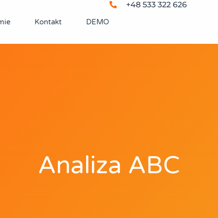
+48 533 322 626
mie
Kontakt
DEMO
Analiza ABC