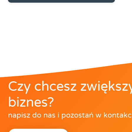
Czy chcesz zwiększ
biznes?
napisz do nas i pozostań w kontakc