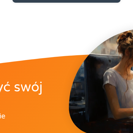
yć swój
ie