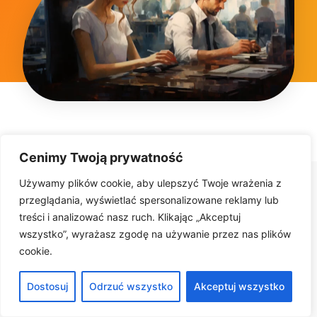
Cenimy Twoją prywatność
Używamy plików cookie, aby ulepszyć Twoje wrażenia z
przeglądania, wyświetlać spersonalizowane reklamy lub
treści i analizować nasz ruch. Klikając „Akceptuj
wszystko”, wyrażasz zgodę na używanie przez nas plików
cookie.
Dostosuj
Odrzuć wszystko
Akceptuj wszystko
SOFTWARESTUDIO Sp. z o.o.
ul. Innowatorów 8
62-069 Dąbrowa k. Poznania