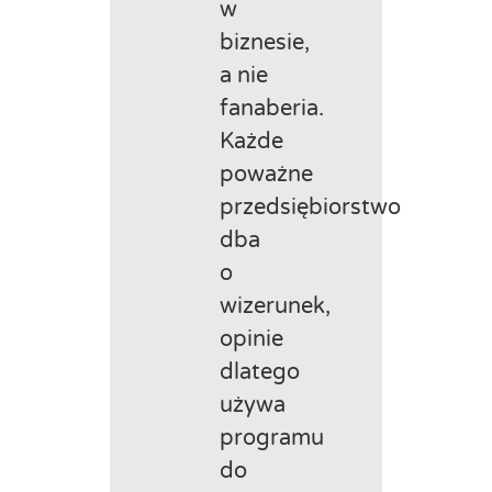
w
biznesie,
a nie
fanaberia.
Każde
poważne
przedsiębiorstwo
dba
o
wizerunek,
opinie
dlatego
używa
programu
do