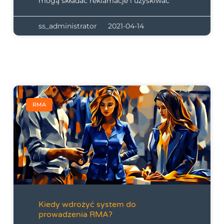
mogą składać reklamacje i uzyskiwać
ss_administrator
2021-04-14
RMA
Kiedy wdrożyć system do
prowadzenia RMA?