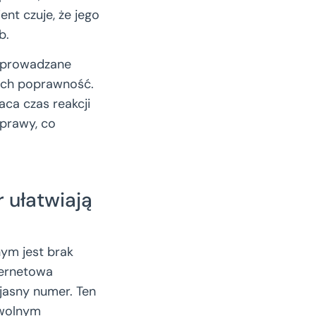
ent czuje, że jego
b.
 wprowadzane
 ich poprawność.
aca czas reakcji
sprawy, co
r ułatwiają
ym jest brak
nternetowa
 jasny numer. Ten
owolnym