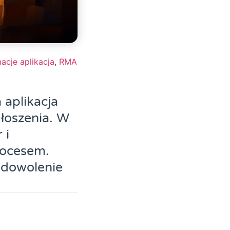
acje aplikacja
,
RMA
 aplikacja
głoszenia. W
 i
procesem.
adowolenie