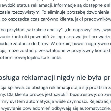
awdzić status reklamacji. Informacje są dostępne
onl
zasie rzeczywistym. To eliminuje potrzebę dzwonienia 
 co oszczędza czas zarówno klienta, jak i pracowników
, na przykład „w trakcie analizy”, „do naprawy” czy „wys
zucie kontroli i pewność, że jego sprawa jest prowadz
uduje zaufanie do firmy. W efekcie, nawet negatywne 
acja, może zostać przekształcone w pozytywny kontak
oterminowej lojalności klienta.
sługa reklamacji nigdy nie była p
cja sprawia, że obsługa reklamacji staje się prostsza 
firmy. Dla klienta proces jest szybki i bezstresowy, co zw
firmy system automatyzuje wiele czynności. Rejestracj
 wysyłanie powiadomień odbywają się automatycznie.