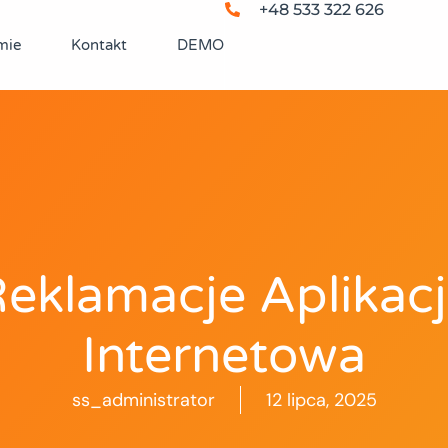
+48 533 322 626
mie
Kontakt
DEMO
eklamacje Aplikac
Internetowa
ss_administrator
12 lipca, 2025