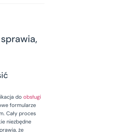
 sprawia,
sić
likacja do
obsługi
owe formularze
em. Cały proces
kie niezbędne
sprawia, że