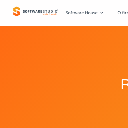
Software House
O fir
R