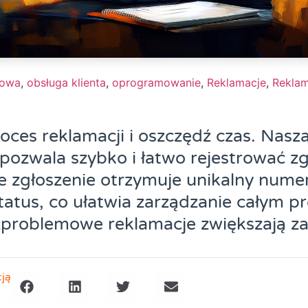
towa
,
obsługa klienta
,
oprogramowanie
,
Reklamacje
,
Reklam
oces reklamacji i oszczędź czas. Nasza
pozwala szybko i łatwo rejestrować z
e zgłoszenie otrzymuje unikalny numer
status, co ułatwia zarządzanie całym 
ezproblemowe reklamacje zwiększają z
cją