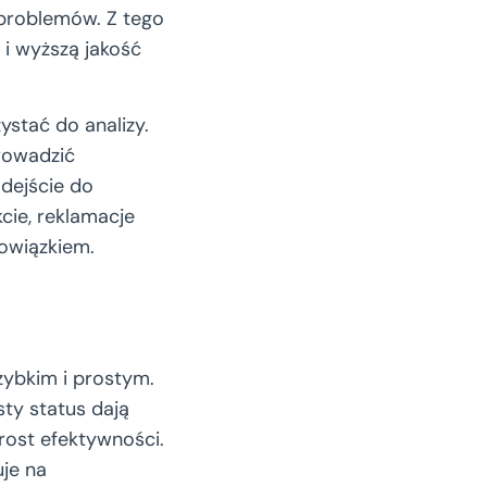
problemów. Z tego
 i wyższą jakość
stać do analizy.
rowadzić
dejście do
cie, reklamacje
bowiązkiem.
zybkim i prostym.
sty status dają
zrost efektywności.
uje na