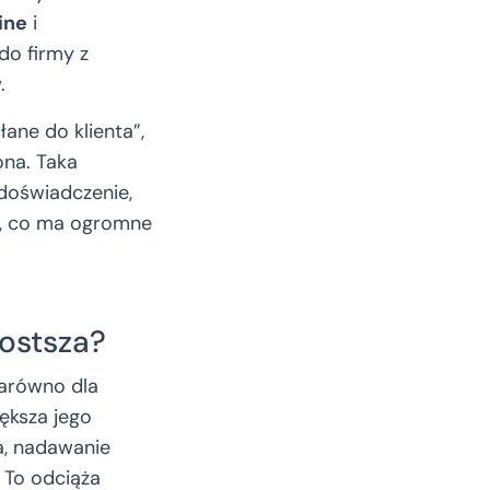
ine
i
do firmy z
.
łane do klienta”,
ona. Taka
doświadczenie,
t, co ma ogromne
rostsza?
zarówno dla
iększa jego
a, nadawanie
 To odciąża