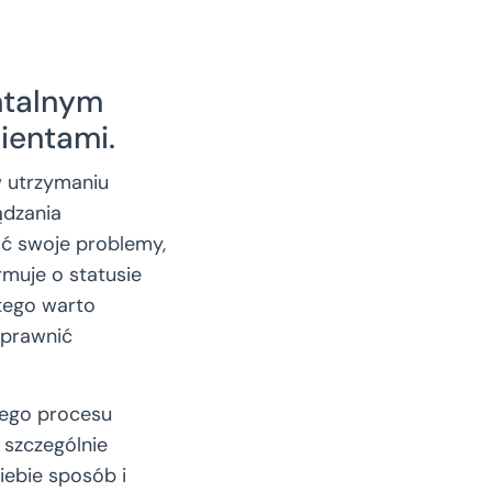
ntalnym
ientami.
w utrzymaniu
ądzania
zać swoje problemy,
rmuje o statusie
atego warto
sprawnić
łego procesu
 szczególnie
iebie sposób i