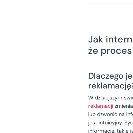
Jak inter
że proces 
Dlaczego je
reklamację
W dzisiejszym świe
reklamacji
zmienia
lub dzwonić na inf
jest intuicyjny. S
informacje, takie j