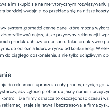
zwala im skupić się na merytorycznym rozwiązywaniu 
ła bardziej wydajnie, co przekłada się na niższe koszty
owy system gromadzi cenne dane, które można wykorzy
zidentyfikować najczęstsze przyczyny reklamacji i wp
woich produktach czy procesach. Takie proaktywne po
ymś, co odróżnia liderów rynku od konkurencji. W efek
em do ciągłego doskonalenia, a nie tylko uciążliwym o
nie
acja do reklamacji upraszcza cały proces, czyniąc go s
ystarczy, aby zgłosić problem, a jasny numer i przejrzy
 kontroli. Dla firmy oznacza to oszczędność czasu i w
 reklamacji staje się łatwa i bezstresowa, a firma zysk