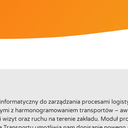
informatyczny do zarządzania procesami logis
ymi z harmonogramowaniem transportów – awi
i wizyt oraz ruchu na terenie zakładu. Moduł p
a Transportu umożliwia nam dopisanie nowego 