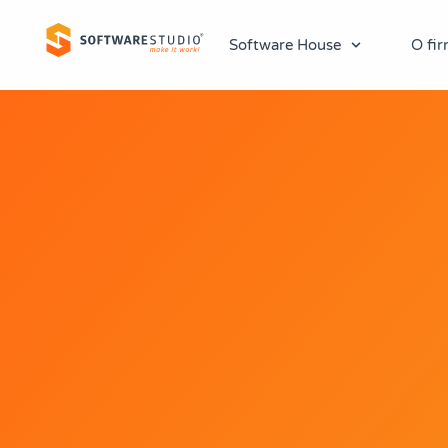
Software House
O fir