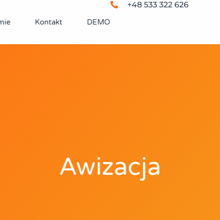
+48 533 322 626
mie
Kontakt
DEMO
Awizacja