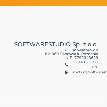
SOFTWARESTUDIO Sp. z o.o.
ul. Innowatorów 8
62-069 Dąbrowa k. Poznania
NIP: 7792343623
+48 533 322
626
kontakt@softwarest