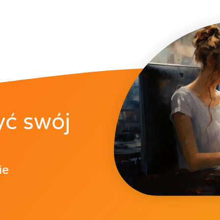
yć swój
ie