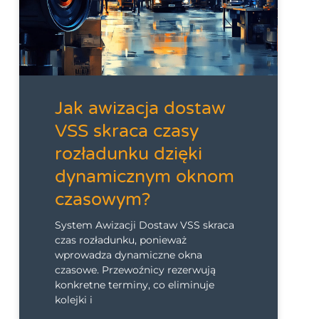
Jak awizacja dostaw
VSS skraca czasy
rozładunku dzięki
dynamicznym oknom
czasowym?
System Awizacji Dostaw VSS skraca
czas rozładunku, ponieważ
wprowadza dynamiczne okna
czasowe. Przewoźnicy rezerwują
konkretne terminy, co eliminuje
kolejki i