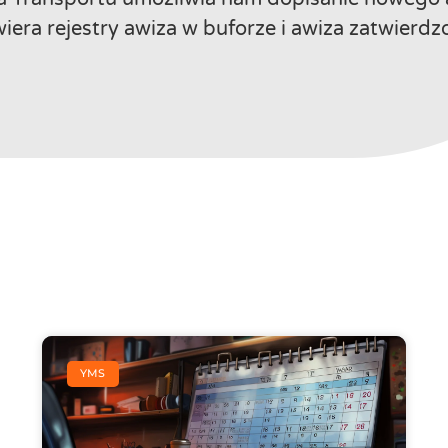
iera rejestry awiza w buforze i awiza zatwierdz
YMS