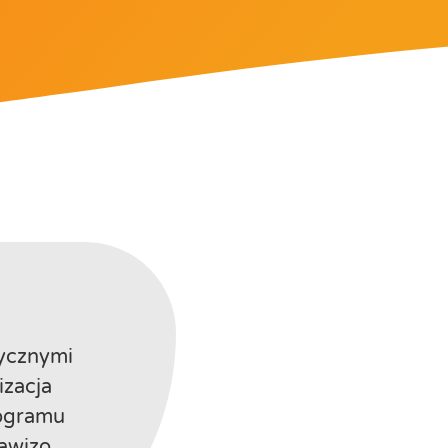
tycznymi
zacja
rogramu
awizo