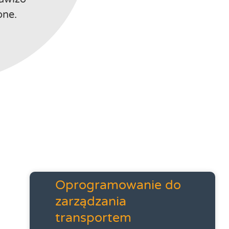
one.
Oprogramowanie do
zarządzania
transportem