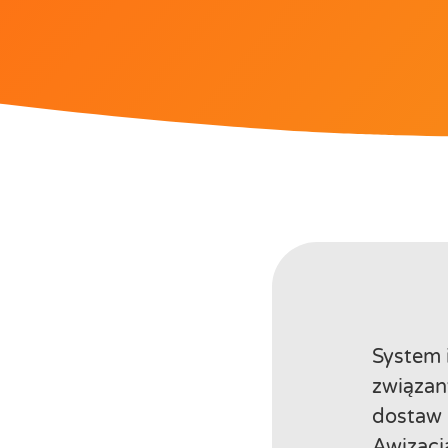
System 
związan
dostaw 
Awizacj