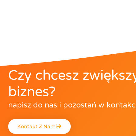
Czy chcesz zwiększ
biznes?
napisz do nas i pozostań w kontakc
Kontakt Z Nami