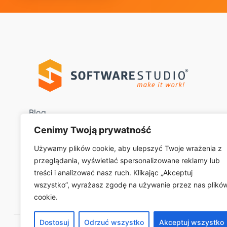
Blog
Cenimy Twoją prywatność
System WMS
Używamy plików cookie, aby ulepszyć Twoje wrażenia z
System VSS
przeglądania, wyświetlać spersonalizowane reklamy lub
treści i analizować nasz ruch. Klikając „Akceptuj
System TCS
wszystko”, wyrażasz zgodę na używanie przez nas plikó
cookie.
Dostosuj
Odrzuć wszystko
Akceptuj wszystko