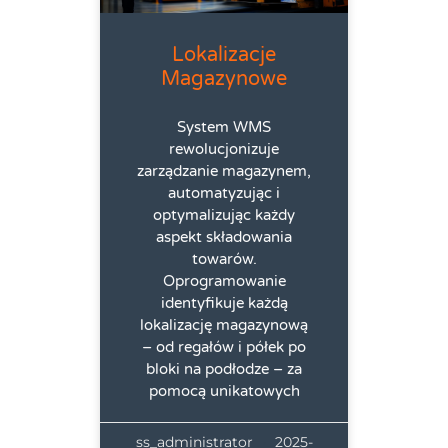
Lokalizacje
Magazynowe
System WMS
rewolucjonizuje
zarządzanie magazynem,
automatyzując i
optymalizując każdy
aspekt składowania
towarów.
Oprogramowanie
identyfikuje każdą
lokalizację magazynową
– od regałów i półek po
bloki na podłodze – za
pomocą unikatowych
ss_administrator
2025-