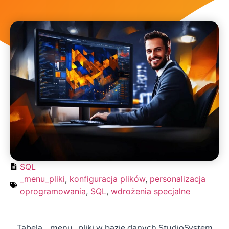
SQL
_menu_pliki
,
konfiguracja plików
,
personalizacja
oprogramowania
,
SQL
,
wdrożenia specjalne
Tabela _menu_pliki w bazie danych StudioSystem