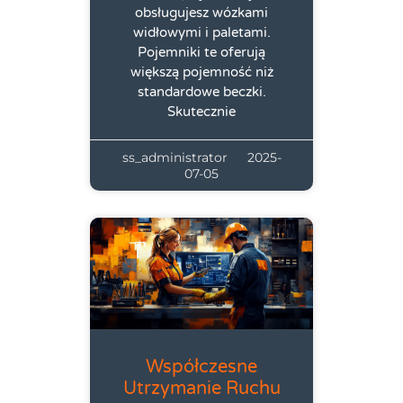
obsługujesz wózkami
widłowymi i paletami.
Pojemniki te oferują
większą pojemność niż
standardowe beczki.
Skutecznie
ss_administrator
2025-
07-05
Współczesne
Utrzymanie Ruchu