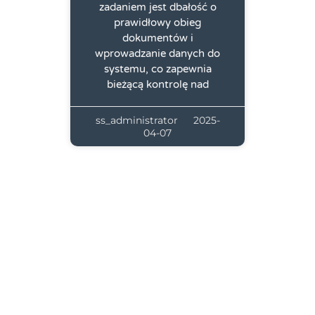
zadaniem jest dbałość o
prawidłowy obieg
dokumentów i
wprowadzanie danych do
systemu, co zapewnia
bieżącą kontrolę nad
ss_administrator
2025-
04-07