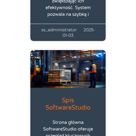
zwiększając ich
efektywność. System
pozwala na szybką i
ss_administrator
2025-
01-03
Spis
SoftwareStudio
Strona główna
SoftwareStudio oferuje
przegląd kluczowych