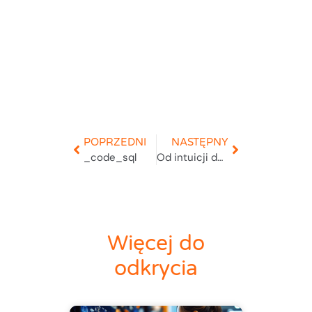
POPRZEDNI
NASTĘPNY
_code_sql
Od intuicji do algorytmów – Jak AI nauczyła się słuchać maszyn? – utrzymanie ruchu
Więcej do
odkrycia