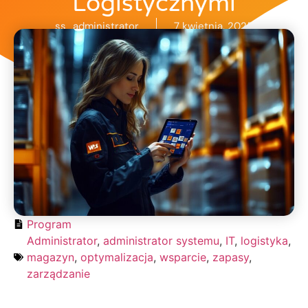
Logistycznymi
ss_administrator
7 kwietnia, 2025
Program
Administrator
,
administrator systemu
,
IT
,
logistyka
,
magazyn
,
optymalizacja
,
wsparcie
,
zapasy
,
zarządzanie