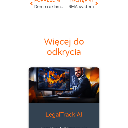
POPRZEDNI
NASTĘPNY
Demo reklamacje
RMA system
Więcej do
odkrycia
LegalTrack AI