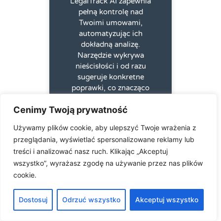
LegalTrack AI zapewnia
pełną kontrolę nad
Twoimi umowami,
automatyzując ich
dokładną analizę.
Narzędzie wykrywa
nieścisłości i od razu
sugeruje konkretne
poprawki, co znacząco
przyspiesza proces
Cenimy Twoją prywatność
negocjacji. Dzięki temu
minimalizujesz ryzyko
Używamy plików cookie, aby ulepszyć Twoje wrażenia z
przeglądania, wyświetlać spersonalizowane reklamy lub
ss_administrator
2025-
treści i analizować nasz ruch. Klikając „Akceptuj
08-22
wszystko”, wyrażasz zgodę na używanie przez nas plików
cookie.
Polityka Plików
Dostosuj
Odrzuć wszystko
Akceptuj wszystko
Cookie