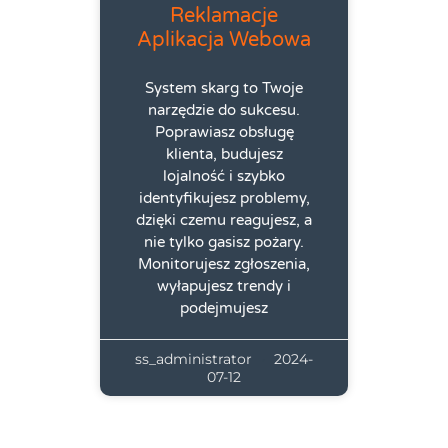
Reklamacje
Aplikacja Webowa
System skarg to Twoje
narzędzie do sukcesu.
Poprawiasz obsługę
klienta, budujesz
lojalność i szybko
identyfikujesz problemy,
dzięki czemu reagujesz, a
nie tylko gasisz pożary.
Monitorujesz zgłoszenia,
wyłapujesz trendy i
podejmujesz
ss_administrator
2024-
07-12