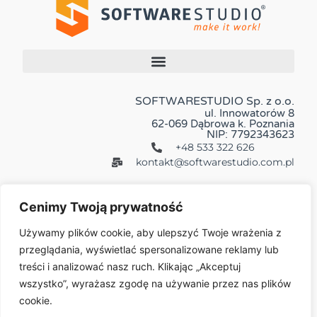
SOFTWARESTUDIO Sp. z o.o.
ul. Innowatorów 8
62-069 Dąbrowa k. Poznania
NIP: 7792343623
+48 533 322 626
kontakt@softwarestudio.com.pl
Cenimy Twoją prywatność
Używamy plików cookie, aby ulepszyć Twoje wrażenia z
przeglądania, wyświetlać spersonalizowane reklamy lub
Więcej:
treści i analizować nasz ruch. Klikając „Akceptuj
wszystko”, wyrażasz zgodę na używanie przez nas plików
cookie.
© 2026 All Rights Reserved