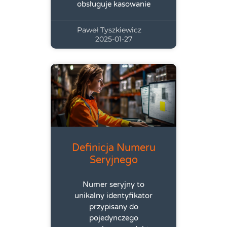
obsługuje kasowanie
Paweł Tyszkiewicz
2025-01-27
Definicja Numeru
Seryjnego
Numer seryjny to
unikalny identyfikator
przypisany do
pojedynczego