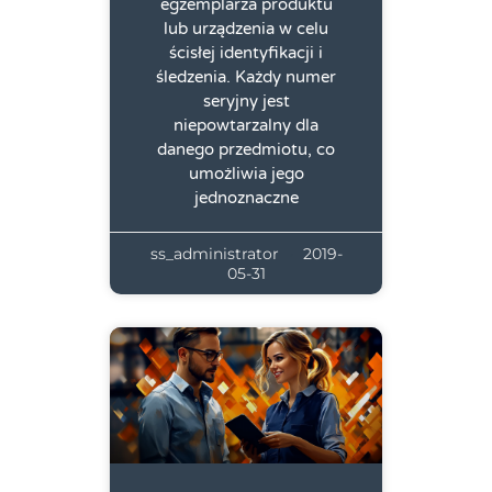
egzemplarza produktu
lub urządzenia w celu
ścisłej identyfikacji i
śledzenia. Każdy numer
seryjny jest
niepowtarzalny dla
danego przedmiotu, co
umożliwia jego
jednoznaczne
ss_administrator
2019-
05-31