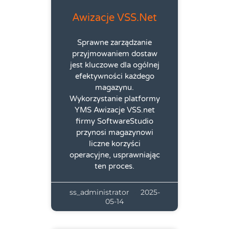
Awizacje VSS.net
Sprawne zarządzanie
przyjmowaniem dostaw
jest kluczowe dla ogólnej
efektywności każdego
magazynu.
Wykorzystanie platformy
YMS Awizacje VSS.net
firmy SoftwareStudio
przynosi magazynowi
liczne korzyści
operacyjne, usprawniając
ten proces.
ss_administrator
2025-
05-14