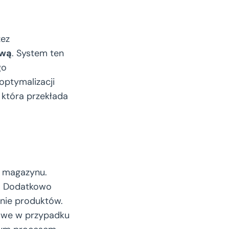
zez
ową
. System ten
go
optymalizacji
, która przekłada
ę magazynu.
y. Dodatkowo
anie produktów.
zowe w przypadku