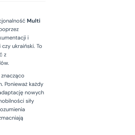
kcjonalność
Multi
 poprzez
umentacji i
 czy ukraiński. To
ć z
dów.
, znacząco
. Ponieważ każdy
i adaptację nowych
obilności siły
rozumienia
zmacniają