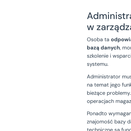
Administr
w zarząd
Osoba ta
odpowia
bazą danych
, mo
szkolenie i wspar
systemu.
Administrator mu
na temat jego funk
bieżące problemy.
operacjach maga
Ponadto wymagam
znajomość bazy 
techniczne są fun