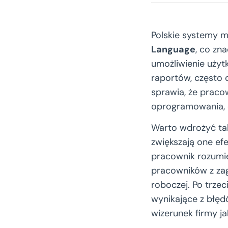
Polskie systemy m
Language
, co zn
umożliwienie użyt
raportów, często ob
sprawia, że praco
oprogramowania, e
Warto wdrożyć tak
zwiększają one e
pracownik rozumie
pracowników z zagr
roboczej. Po trze
wynikające z błęd
wizerunek firmy ja