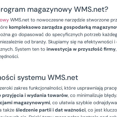
 program magazynowy WMS.net?
nowy
WMS.net to nowoczesne narzędzie stworzone pr
tóre
kompleksowo zarządza gospodarką magazyn
 można go dopasować do specyficznych potrzeb każde
niezależnie od branży. Skupiamy się na efektywności i 
cznych. System ten to
inwestycja w przyszłość firmy
zędności.
ności systemu WMS.net
zeroki zakres funkcjonalności, które usprawniają prac
e przyjęcia i wydania towarów
, co minimalizuje błęd
zacjami magazynowymi
, co ułatwia szybkie odnajdyw
a także
śledzenie partii i dat ważności
, co jest kluc