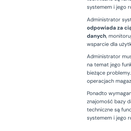
systemem i jego r
Administrator sy
odpowiada za ci
danych
, monitor
wsparcie dla użyt
Administrator mu
na temat jego funk
bieżące problemy.
operacjach maga
Ponadto wymagam
znajomość bazy 
techniczne są fun
systemem i jego r