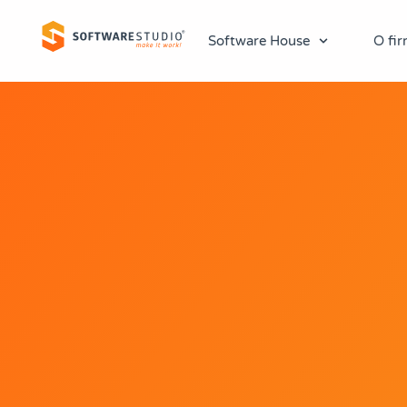
Software House
O fir