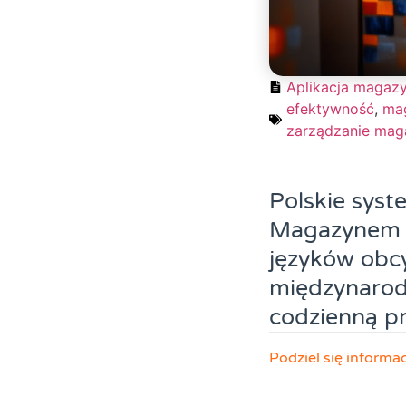
Aplikacja magaz
efektywność
,
ma
zarządzanie ma
Polskie sys
Magazynem (W
języków obcy
międzynarod
codzienną p
Podziel się informa