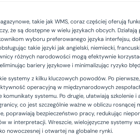
agazynowe, takie jak WMS, coraz częściej oferują fun
aczy, że są dostępne w wielu językach obcych. Działają
kownikom wyboru preferowanego języka interfejsu, dok
sługując takie języki jak angielski, niemiecki, francuski
wnicy różnych narodowości mogą efektywnie korzysta
liminując bariery językowe i minimalizując ryzyko błę
ie systemy z kilku kluczowych powodów. Po pierwsze
fektywność operacyjną w międzynarodowych zespołach
 komunikaty systemu. Po drugie, ułatwiają szkolenie 
anicy, co jest szczególnie ważne w obliczu rosnącej m
cie, poprawiają bezpieczeństwo pracy, redukując niepo
ów w interpretacji. Wreszcie, wielojęzyczne systemy w
ko nowoczesnej i otwartej na globalne rynki.