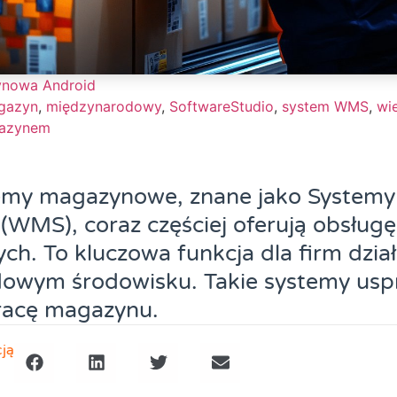
ynowa Android
gazyn
,
międzynarodowy
,
SoftwareStudio
,
system WMS
,
wi
gazynem
temy magazynowe, znane jako Systemy
MS), coraz częściej oferują obsługę
ch. To kluczowa funkcja dla firm dzia
owym środowisku. Takie systemy usp
racę magazynu.
cją