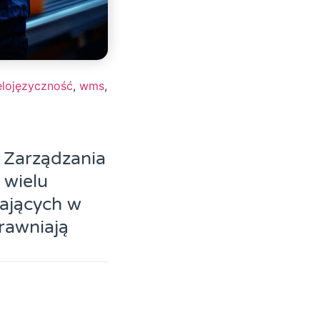
elojęzyczność
,
wms
,
 Zarządzania
 wielu
łających w
rawniają