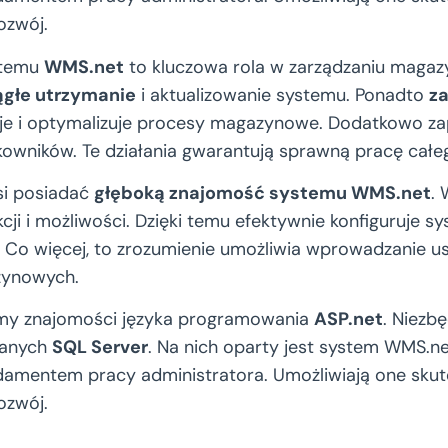
ozwój.
stemu
WMS.net
to kluczowa rola w zarządzaniu maga
ągłe utrzymanie
i aktualizowanie systemu. Ponadto
z
uje i optymalizuje procesy magazynowe. Dodatkowo zap
kowników. Te działania gwarantują sprawną pracę całe
si posiadać
głęboką znajomość systemu WMS.net
. 
cji i możliwości. Dzięki temu efektywnie konfiguruje sy
 Co więcej, to zrozumienie umożliwia wprowadzanie 
zynowych.
y znajomości języka programowania
ASP.net
. Niezb
danych
SQL Server
. Na nich oparty jest system WMS.ne
damentem pracy administratora. Umożliwiają one skut
ozwój.