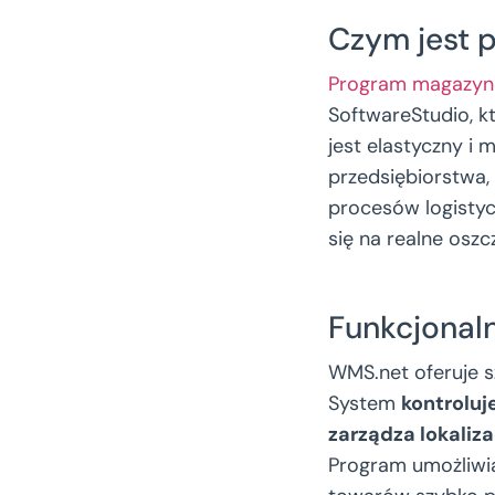
Czym jest
Program magazy
SoftwareStudio, k
jest elastyczny i
przedsiębiorstwa, 
procesów logisty
się na realne oszc
Funkcjonal
WMS.net oferuje s
System
kontroluj
zarządza lokali
Program umożliwi