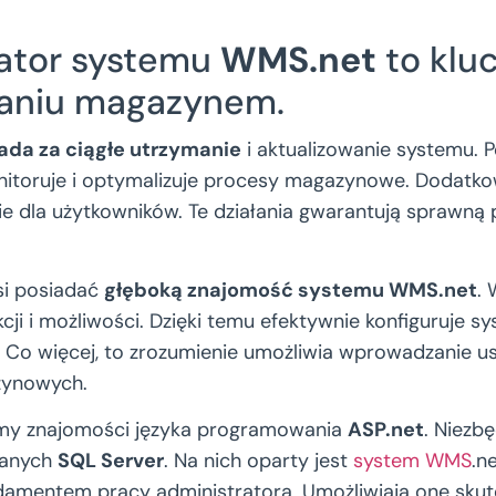
ator systemu
WMS.net
to klu
zaniu magazynem.
da za ciągłe utrzymanie
i aktualizowanie systemu.
nitoruje i optymalizuje procesy magazynowe. Dodatk
cie dla użytkowników. Te działania gwarantują sprawną
si posiadać
głęboką znajomość systemu WMS.net
. 
cji i możliwości. Dzięki temu efektywnie konfiguruje sy
 Co więcej, to zrozumienie umożliwia wprowadzanie 
zynowych.
y znajomości języka programowania
ASP.net
. Niezb
danych
SQL Server
. Na nich oparty jest
system WMS
.n
damentem pracy administratora. Umożliwiają one skut