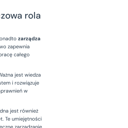
czowa rola
 Ponadto
zarządza
owo zapewnia
 pracę całego
Ważna jest wiedza
stem i rozwiązuje
usprawnień w
ędna jest również
et. Te umiejętności
eczne zarządzanie