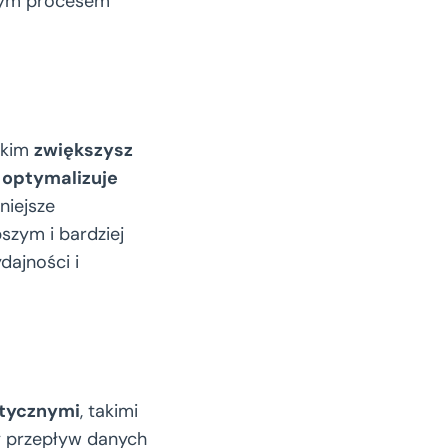
ałym procesem
tkim
zwiększysz
m
optymalizuje
niejsze
szym i bardziej
ajności i
atycznymi
, takimi
y przepływ danych