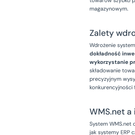
towarów szybko ps
magazynowym.
Zalety wdr
Wdrożenie system
dokładność inwe
wykorzystanie p
składowanie towa
precyzyjnym wysy
konkurencyjności 
WMS.net a 
System WMS.net 
jak systemy ERP c