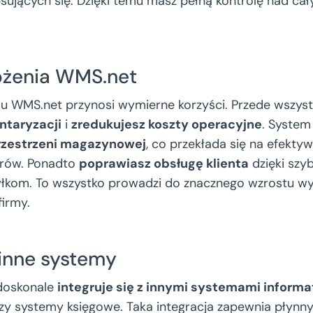
ujących się. Dzięki temu masz pełną kontrolę nad c
ożenia WMS.net
u WMS.net przynosi wymierne korzyści. Przede wszys
ntaryzacji
i
zredukujesz koszty operacyjne
. Syste
rzestrzeni magazynowej
, co przekłada się na efektyw
rów. Ponadto
poprawiasz obsługę klienta
dzięki szyb
łkom. To wszystko prowadzi do znacznego wzrostu wyd
firmy.
inne systemy
doskonale
integruje się z innymi systemami inform
zy systemy księgowe. Taka integracja zapewnia płynn