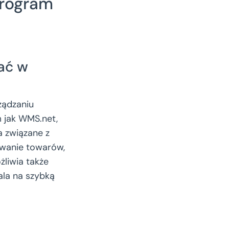
program
ać w
ządzaniu
 jak WMS.net,
a związane z
awanie towarów,
liwia także
la na szybką