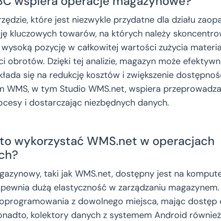
ABC wspiera operacje magazynowe?
zędzie, które jest niezwykle przydatne dla działu zaop
cję kluczowych towarów, na których należy skoncentr
 wysoką pozycję w całkowitej wartości zużycia materi
ci obrotów. Dzięki tej analizie, magazyn może efektywn
kłada się na redukcję kosztów i zwiększenie dostępno
m WMS, w tym Studio WMS.net, wspiera przeprowadzan
cesy i dostarczając niezbędnych danych.
to wykorzystać WMS.net w operacjach
ch?
zynowy, taki jak WMS.net, dostępny jest na kompute
zapewnia dużą elastyczność w zarządzaniu magazynem.
 oprogramowania z dowolnego miejsca, mając dostęp 
Ponadto, kolektory danych z systemem Android równie