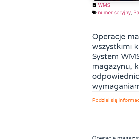
WMS
numer seryjny
,
Pa
Operacje ma
wszystkimi 
System WMS 
magazynu, k
odpowiednich
wymaganiami
Podziel się informa
Operacje magazyn