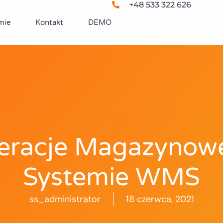
+48 533 322 626
mie
Kontakt
DEMO
eracje Magazynow
Systemie WMS
ss_administrator
18 czerwca, 2021