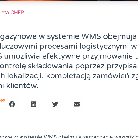
leta CHEP
gazynowe w systemie WMS obejmują 
kluczowymi procesami logistycznymi w
umożliwia efektywne przyjmowanie 
ontrolę składowania poprzez przypisa
 lokalizacji, kompletację zamówień z
 klientów.
cją
owe w systemie WMS obejmują zarządzanie wszystki