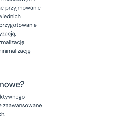
ne przyjmowanie
wiednich
 przygotowanie
zacją,
malizację
inimalizację
ynowe?
ektywnego
je zaawansowane
ch.