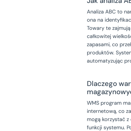
Jak analiza 
Analiza ABC to nar
ona na identyfika
Towary te zajmują
całkowitej wielkoś
zapasami, co prze
produktów. Syste
automatyzując pro
Dlaczego war
magazynowy
WMS program maga
internetową, co 
mogą korzystać z
funkcji systemu. 