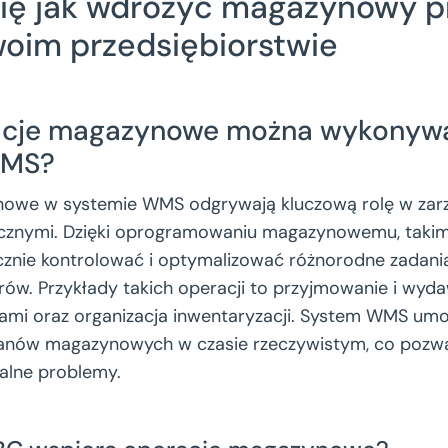
ię jak wdrożyć magazynowy 
oim przedsiębiorstwie
racje magazynowe można wykonyw
WMS?
owe w systemie WMS odgrywają kluczową rolę w zar
ycznymi. Dzięki oprogramowaniu magazynowemu, takim
znie kontrolować i optymalizować różnorodne zadani
w. Przykłady takich operacji to przyjmowanie i wyd
ami oraz organizacja inwentaryzacji. System WMS umoż
anów magazynowych w czasie rzeczywistym, co pozwa
alne problemy.