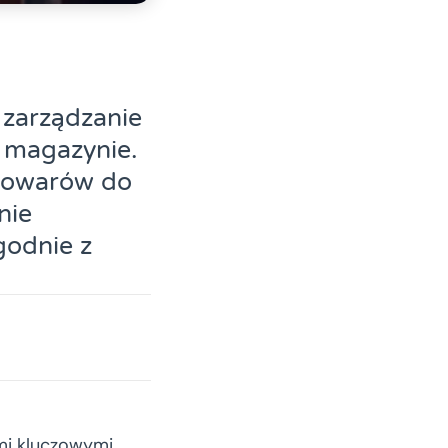
zarządzanie
 magazynie.
towarów do
nie
godnie z
mi kluczowymi