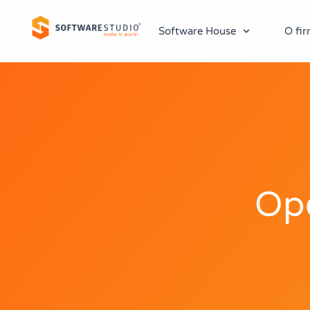
Software House
O fir
Op