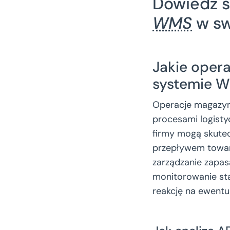
Dowiedz s
WMS
w sw
Jakie ope
systemie 
Operacje magazyn
procesami logist
firmy mogą skutec
przepływem towaró
zarządzanie zapas
monitorowanie st
reakcję na ewentu