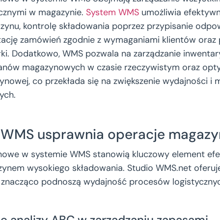
ycznymi w magazynie.
System WMS
umożliwia efektyw
ynu, kontrolę składowania poprzez przypisanie odpo
letację zamówień zgodnie z wymaganiami klientów oraz
ki. Dodatkowo, WMS pozwala na zarządzanie inwentary
anów magazynowych w czasie rzeczywistym oraz opty
ynowej, co przekłada się na zwiększenie wydajności i m
ych.
 WMS usprawnia operacje magaz
nowe w systemie WMS stanowią kluczowy element ef
zynem wysokiego składowania. Studio WMS.net oferu
e znacząco podnoszą wydajność procesów logistyczny
e analizy ABC w zarządzaniu zapasami