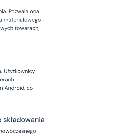
ia. Pozwala ona
ia materiałowego i
owych towarach,
. Użytkownicy
terach
m Android, co
 składowania
a nowoczesnego