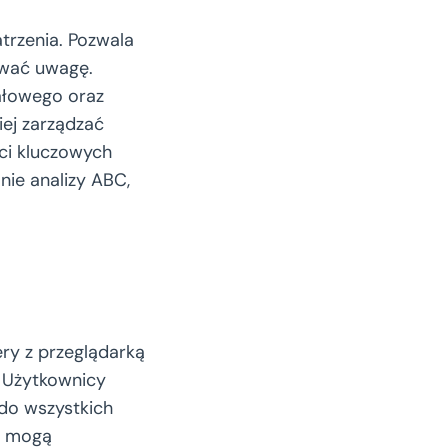
atrzenia. Pozwala
ować uwagę.
ałowego oraz
iej zarządzać
ści kluczowych
ie analizy ABC,
ry z przeglądarką
 Użytkownicy
do wszystkich
ż mogą