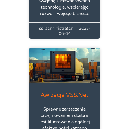
wygodę z zaawansowaną
technologią, wspierając
rozwój Twojego biznesu.
ss_administrator
2025-
06-04
Awizacje VSS.net
Sprawne zarządzanie
przyjmowaniem dostaw
jest kluczowe dla ogólnej
efektywności każdego