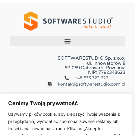
SOFTWARESTUDIO Sp. z o.o.
ul. Innowatorów 8
62-069 Dąbrowa k. Poznania
NIP: 7792343623
+48 533 322 626
kontakt@softwarestudio.com.pl
Cenimy Twoją prywatność
Używamy plików cookie, aby ulepszyć Twoje wrażenia z
przeglądania, wyświetlać spersonalizowane reklamy lub
Więcej:
treści i analizować nasz ruch. Klikając „Akceptuj