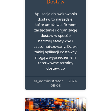
Dostaw
Aplikacja do awizowania
dostaw to narzędzie,
które umożliwia firmom
zarządzanie i organizację
dostaw w sposób
bardziej efektywny i
zautomatyzowany. Dzięki
takiej aplikacji dostawcy
mogą z wyprzedzeniem
rezerwować terminy
dostaw, co
ss_administrator
2021-
08-08