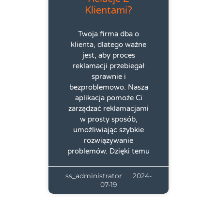
Klientami?
Twoja firma dba o
klienta, dlatego ważne
jest, aby proces
reklamacji przebiegał
sprawnie i
bezproblemowo. Nasza
aplikacja pomoże Ci
zarządzać reklamacjami
w prosty sposób,
umożliwiając szybkie
rozwiązywanie
problemów. Dzięki temu
ss_administrator
2024-
07-19