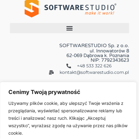
SOFTWARESTUDIO Sp. z o.o.
ul. Innowatorów 8
62-069 Dąbrowa k. Poznania
NIP: 7792343623
+48 533 322 626
kontakt@softwarestudio.com.pl
Cenimy Twoją prywatność
Używamy plików cookie, aby ulepszyć Twoje wrażenia z
przeglądania, wyświetlać spersonalizowane reklamy lub
Więcej:
treści i analizować nasz ruch. Klikając „Akceptuj
wszystko”, wyrażasz zgodę na używanie przez nas plików
cookie.
© 2026 All Rights Reserved