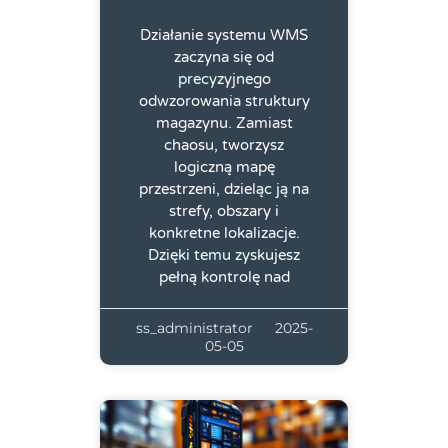
Działanie systemu WMS
zaczyna się od
precyzyjnego
odwzorowania struktury
magazynu. Zamiast
chaosu, tworzysz
logiczną mapę
przestrzeni, dzieląc ją na
strefy, obszary i
konkretne lokalizacje.
Dzięki temu zyskujesz
pełną kontrolę nad
ss_administrator
2025-
05-05