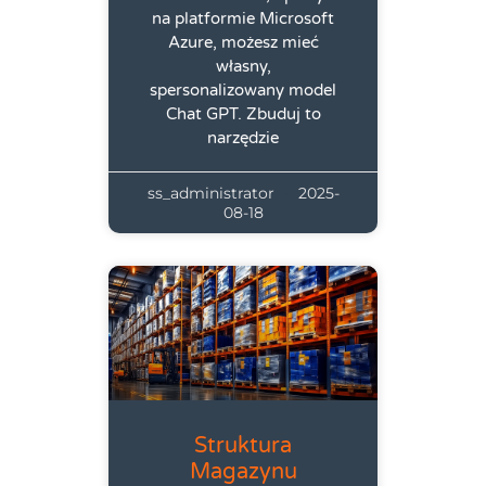
na platformie Microsoft
Azure, możesz mieć
własny,
spersonalizowany model
Chat GPT. Zbuduj to
narzędzie
ss_administrator
2025-
08-18
Struktura
Magazynu