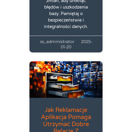
zmian, aby uniknąć
błędów i uszkodzenia
bazy. Pamiętaj o
bezpieczeństwie i
integralności danych.
ss_administrator
2025-
01-20
Jak Reklamacje
Aplikacja Pomaga
Utrzymać Dobre
Relacje Z