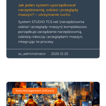
Jak jeden system uporządkował
narzędziownię, odzież i przeglądy
maszyn? – utrzymanie ruchu
System STUDIO TCS.net (narzędziownia
odzież i przeglądy maszyn) kompleksowo
porządkuje zarządzanie narzędziownią,
odzieżą roboczą i przeglądami maszyn,
integrując te procesy
ss_administrator
2025-12-25
Tools Management Software