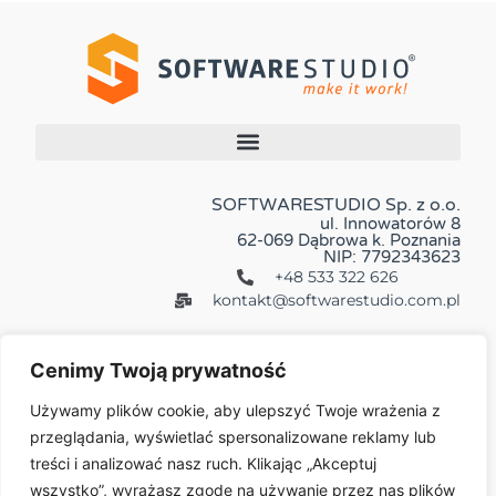
SOFTWARESTUDIO Sp. z o.o.
ul. Innowatorów 8
62-069 Dąbrowa k. Poznania
NIP: 7792343623
+48 533 322 626
kontakt@softwarestudio.com.pl
Cenimy Twoją prywatność
Używamy plików cookie, aby ulepszyć Twoje wrażenia z
przeglądania, wyświetlać spersonalizowane reklamy lub
Więcej:
treści i analizować nasz ruch. Klikając „Akceptuj
wszystko”, wyrażasz zgodę na używanie przez nas plików