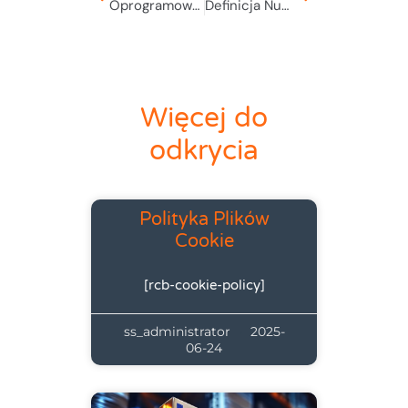
Oprogramowanie na zamówienie
Definicja Numeru Seryjnego
Więcej do
odkrycia
Polityka Plików
Cookie
[rcb-cookie-policy]
ss_administrator
2025-
06-24