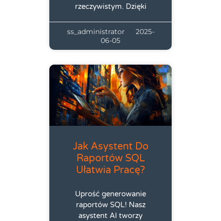
rzeczywistym. Dzięki
ss_administrator
2025-
06-05
Jak Asystent Do
Raportów SQL
Ułatwia Pracę?
Uprość generowanie
raportów SQL! Nasz
asystent AI tworzy