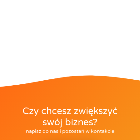
Czy chcesz zwiększyć
swój biznes?
napisz do nas i pozostań w kontakcie