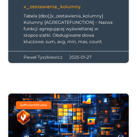
x_zestawienia_kolumny
Tabela [dbo].[x_zestawienia_kolumny]
Kolumny [AGREGATEFUNCTION] – Nazwa
funkcji agregującej wyświetlanej w
stopce siatki. Obsługiwane słowa
kluczowe: sum, avg, min, max, count.
Paweł Tyszkiewicz
2025-01-27
SoftwareStudio