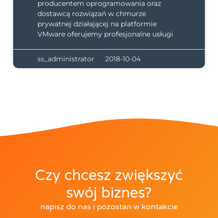
producentem oprogramowania oraz
dostawcą rozwiązań w chmurze
prywatnej działającej na platformie
VMware oferujemy profesjonalne usługi
ss_administrator
2018-10-04
Czy chcesz zwiększyć
swój biznes?
napisz do nas i pozostań w kontakcie