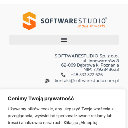
SOFTWARESTUDIO Sp. z o.o.
ul. Innowatorów 8
62-069 Dąbrowa k. Poznania
NIP: 7792343623
+48 533 322 626
kontakt@softwarestudio.com.pl
Cenimy Twoją prywatność
Używamy plików cookie, aby ulepszyć Twoje wrażenia z
przeglądania, wyświetlać spersonalizowane reklamy lub
Więcej:
treści i analizować nasz ruch. Klikając „Akceptuj