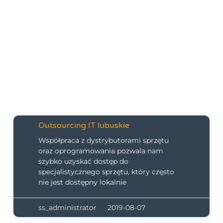
Outsourcing IT lubuskie
Współpraca z dystrybutorami sprzętu
oraz oprogramowania pozwala nam
szybko uzyskać dostęp do
specjalistycznego sprzętu, który często
nie jest dostępny lokalnie
ss_administrator
2019-08-07