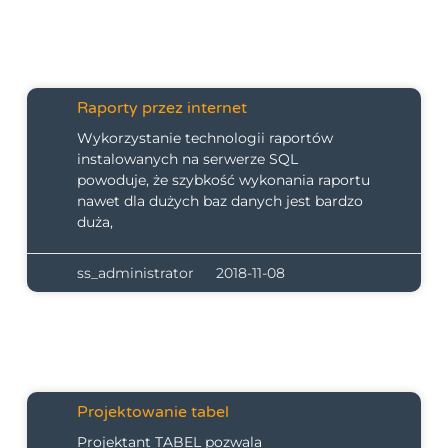
Raporty przez internet
Wykorzystanie technologii raportów
instalowanych na serwerze SQL
powoduje, że szybkość wykonania raportu
nawet dla dużych baz danych jest bardzo
duża,
ss_administrator
2018-11-08
Projektowanie tabel
Projektant TABEL pozwala