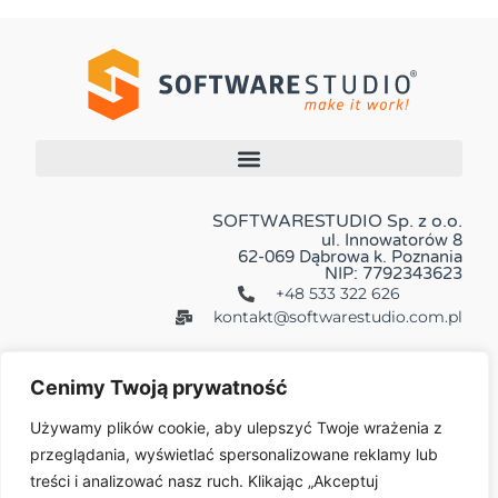
SOFTWARESTUDIO Sp. z o.o.
ul. Innowatorów 8
62-069 Dąbrowa k. Poznania
NIP: 7792343623
+48 533 322 626
kontakt@softwarestudio.com.pl
Cenimy Twoją prywatność
Używamy plików cookie, aby ulepszyć Twoje wrażenia z
przeglądania, wyświetlać spersonalizowane reklamy lub
Więcej:
treści i analizować nasz ruch. Klikając „Akceptuj