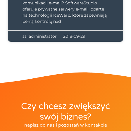
komunikacji e-mail? SoftwareStudio
oferuje prywatne serwery e-mail, oparte
na technologii IceWarp, które zapewniają
pełną kontrolę nad
ss_administrator
2018-09-29
Czy chcesz zwiększyć
swój biznes?
napisz do nas i pozostań w kontakcie