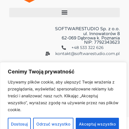
SOFTWARESTUDIO Sp. z o.o.
ul. Innowatorów 8
62-069 Dąbrowa k. Poznania
NIP: 7792343623
+48 533 322 626
kontakt@softwarestudio.com.pl
Cenimy Twoją prywatność
Używamy plików cookie, aby ulepszyć Twoje wrażenia z
przeglądania, wyświetlać spersonalizowane reklamy lub
Więcej:
treści i analizować nasz ruch. Klikając „Akceptuj
wszystko”, wyrażasz zgodę na używanie przez nas plików
cookie.
© 2026 All Rights Reserved
Dostosuj
Odrzuć wszystko
Akceptuj wszystko