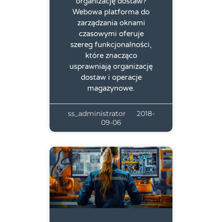
organizację dostaw?
Webowa platforma do
zarządzania oknami
czasowymi oferuje
szereg funkcjonalności,
które znacząco
usprawniają organizację
dostaw i operacje
magazynowe.
ss_administrator
2018-
09-06