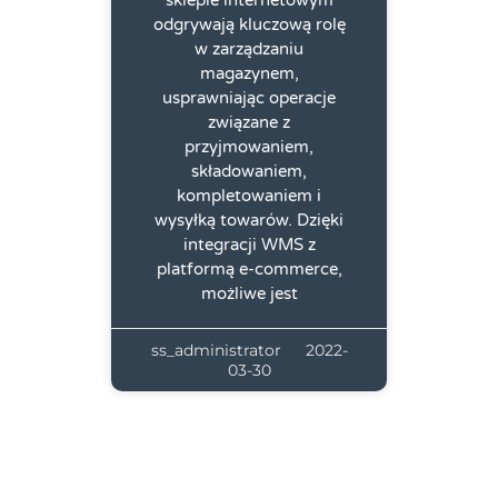
sklepie internetowym
odgrywają kluczową rolę
w zarządzaniu
magazynem,
usprawniając operacje
związane z
przyjmowaniem,
składowaniem,
kompletowaniem i
wysyłką towarów. Dzięki
integracji WMS z
platformą e-commerce,
możliwe jest
ss_administrator
2022-
03-30