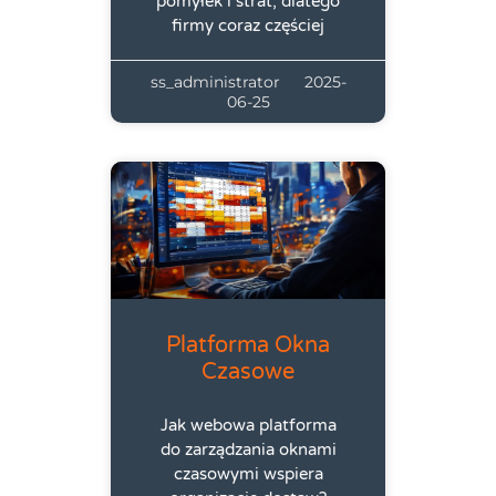
pomyłek i strat, dlatego
firmy coraz częściej
ss_administrator
2025-
06-25
Platforma Okna
Czasowe
Jak webowa platforma
do zarządzania oknami
czasowymi wspiera