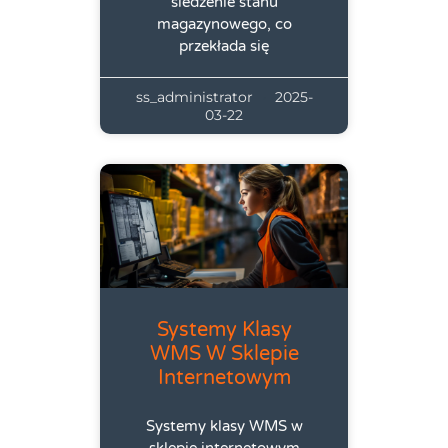
śledzenie stanu
magazynowego, co
przekłada się
ss_administrator
2025-
03-22
Systemy Klasy
WMS W Sklepie
Internetowym
Systemy klasy WMS w