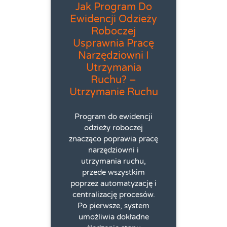
Jak Program Do
Ewidencji Odzieży
Roboczej
Usprawnia Pracę
Narzędziowni I
Utrzymania
Ruchu? –
Utrzymanie Ruchu
Program do ewidencji
odzieży roboczej
znacząco poprawia pracę
narzędziowni i
utrzymania ruchu,
przede wszystkim
poprzez automatyzację i
centralizację procesów.
Po pierwsze, system
umożliwia dokładne