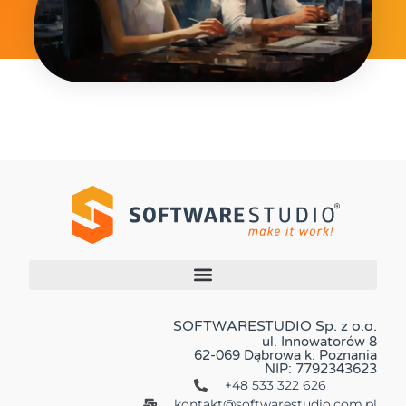
SOFTWARESTUDIO Sp. z o.o.
ul. Innowatorów 8
62-069 Dąbrowa k. Poznania
NIP: 7792343623
+48 533 322 626
kontakt@softwarestudio.com.pl