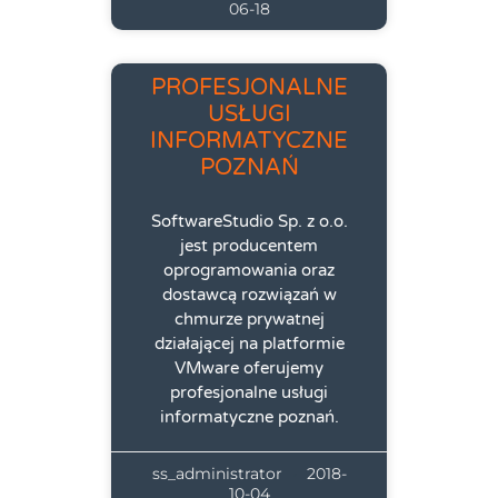
06-18
PROFESJONALNE
USŁUGI
INFORMATYCZNE
POZNAŃ
SoftwareStudio Sp. z o.o.
jest producentem
oprogramowania oraz
dostawcą rozwiązań w
chmurze prywatnej
działającej na platformie
VMware oferujemy
profesjonalne usługi
informatyczne poznań.
ss_administrator
2018-
10-04