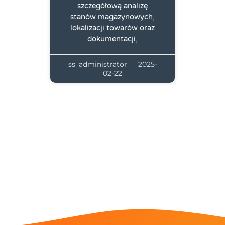
szczegółową analizę
stanów magazynowych,
lokalizacji towarów oraz
dokumentacji,
ss_administrator
2025-
02-22