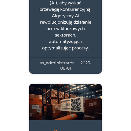
(AI), aby zyskać
przewagę konkurencyjną.
Algorytmy AI
rewolucjonizują działanie
firm w kluczowych
sektorach,
automatyzując i
optymalizując procesy.
ss_administrator
2025-
08-01