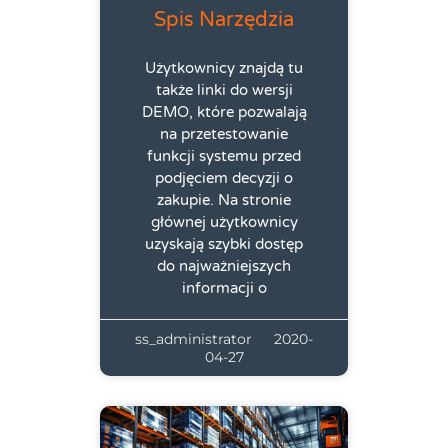
Spis Narzędzia
Użytkownicy znajdą tu
także linki do wersji
DEMO, które pozwalają
na przetestowanie
funkcji systemu przed
podjęciem decyzji o
zakupie. Na stronie
głównej użytkownicy
uzyskają szybki dostęp
do najważniejszych
informacji o
ss_administrator
2020-
04-27