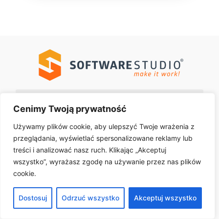
Cenimy Twoją prywatność
SOFTWARESTUDIO Sp. z o.o.
Używamy plików cookie, aby ulepszyć Twoje wrażenia z
ul. Innowatorów 8
przeglądania, wyświetlać spersonalizowane reklamy lub
62-069 Dąbrowa k. Poznania
NIP: 7792343623
treści i analizować nasz ruch. Klikając „Akceptuj
+48 533 322 626
wszystko”, wyrażasz zgodę na używanie przez nas plików
kontakt@softwarestudio.com.pl
cookie.
Dostosuj
Odrzuć wszystko
Akceptuj wszystko