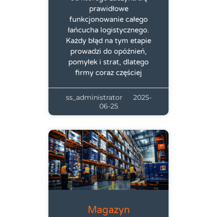
prawidłowe
funkcjonowanie całego
łańcucha logistycznego.
Każdy błąd na tym etapie
prowadzi do opóźnień,
pomyłek i strat, dlatego
firmy coraz częściej
ss_administrator
2025-
06-25
Magazyn