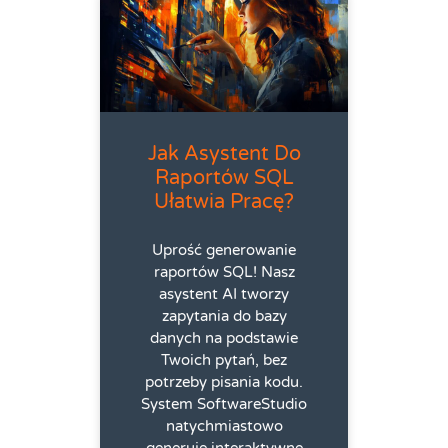
Jak Asystent Do
Raportów SQL
Ułatwia Pracę?
Uprość generowanie
raportów SQL! Nasz
asystent AI tworzy
zapytania do bazy
danych na podstawie
Twoich pytań, bez
potrzeby pisania kodu.
System SoftwareStudio
natychmiastowo
generuje interaktywne