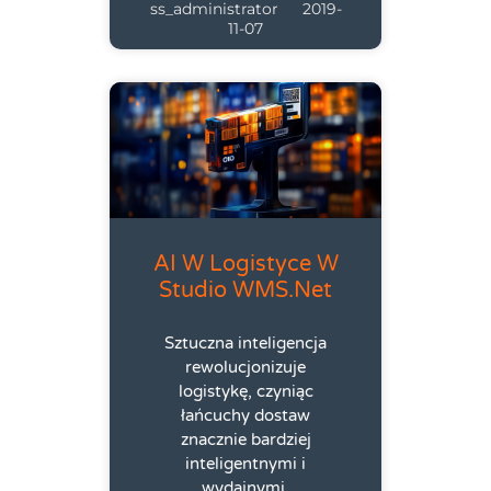
ss_administrator
2019-
11-07
AI W Logistyce W
Studio WMS.net
Sztuczna inteligencja
rewolucjonizuje
logistykę, czyniąc
łańcuchy dostaw
znacznie bardziej
inteligentnymi i
wydajnymi.