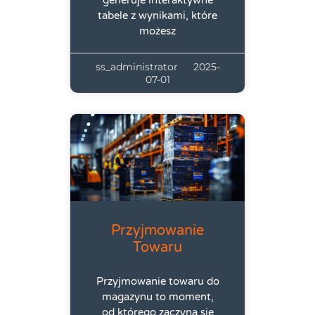
tabele z wynikami, które
możesz
ss_administrator
2025-
07-01
Przyjmowanie
Towaru
Przyjmowanie towaru do
magazynu to moment,
od którego zaczyna się