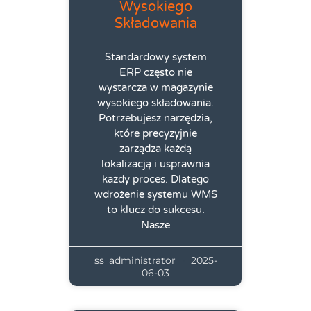
Wysokiego
Składowania
Standardowy system
ERP często nie
wystarcza w magazynie
wysokiego składowania.
Potrzebujesz narzędzia,
które precyzyjnie
zarządza każdą
lokalizacją i usprawnia
każdy proces. Dlatego
wdrożenie systemu WMS
to klucz do sukcesu.
Nasze
ss_administrator
2025-
06-03