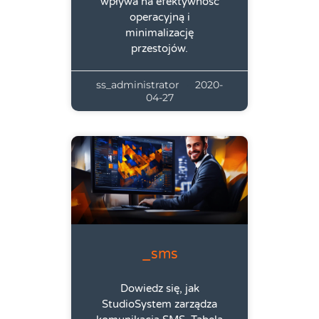
wpływa na efektywność
operacyjną i
minimalizację
przestojów.
ss_administrator
2020-
04-27
_sms
Dowiedz się, jak
StudioSystem zarządza