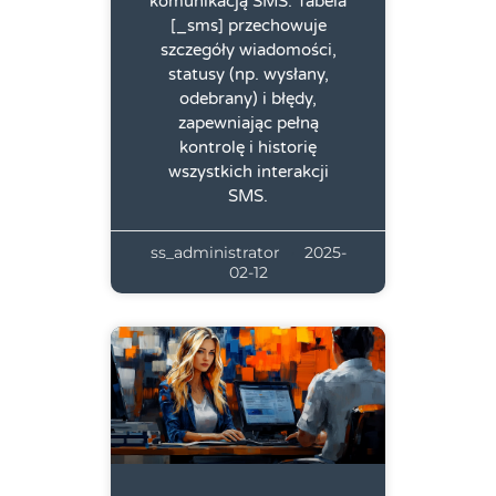
komunikacją SMS. Tabela
[_sms] przechowuje
szczegóły wiadomości,
statusy (np. wysłany,
odebrany) i błędy,
zapewniając pełną
kontrolę i historię
wszystkich interakcji
SMS.
ss_administrator
2025-
02-12