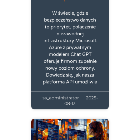
W świecie, gdzie
bezpieczeństwo danych
to priorytet, połączenie
niezawodnej
infrastruktury Microsoft
Azure z prywatnym
modelem Chat GPT
oferuje firmom zupełnie
nowy poziom ochrony.
Dowiedz się, jak nasza
platforma API umożliwia
ss_administrator
2025-
08-13