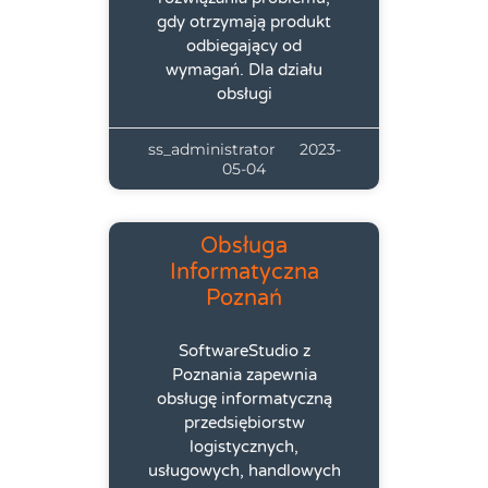
gdy otrzymają produkt
odbiegający od
wymagań. Dla działu
obsługi
ss_administrator
2023-
05-04
Obsługa
Informatyczna
Poznań
SoftwareStudio z
Poznania zapewnia
obsługę informatyczną
przedsiębiorstw
logistycznych,
usługowych, handlowych