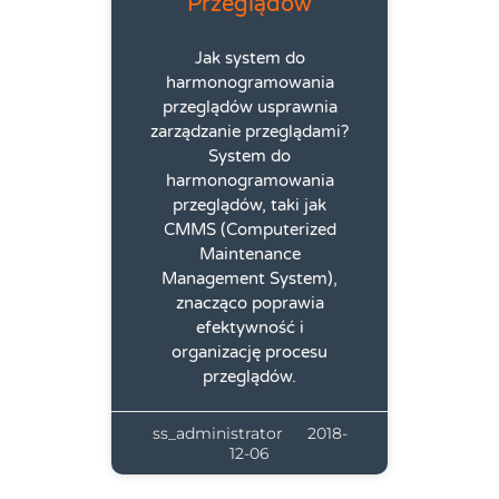
Przeglądów
Jak system do
harmonogramowania
przeglądów usprawnia
zarządzanie przeglądami?
System do
harmonogramowania
przeglądów, taki jak
CMMS (Computerized
Maintenance
Management System),
znacząco poprawia
efektywność i
organizację procesu
przeglądów.
ss_administrator
2018-
12-06