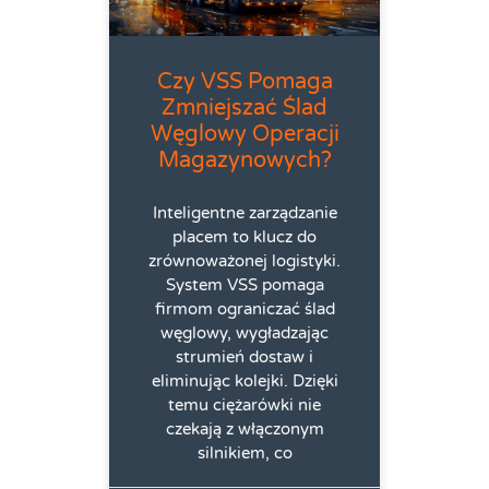
Czy VSS Pomaga
Zmniejszać Ślad
Węglowy Operacji
Magazynowych?
Inteligentne zarządzanie
placem to klucz do
zrównoważonej logistyki.
System VSS pomaga
firmom ograniczać ślad
węglowy, wygładzając
strumień dostaw i
eliminując kolejki. Dzięki
temu ciężarówki nie
czekają z włączonym
silnikiem, co