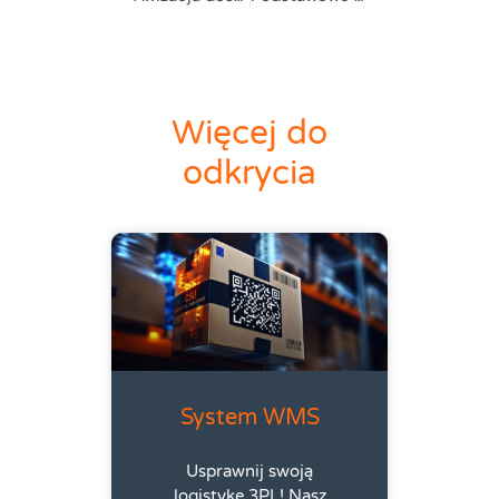
Więcej do
odkrycia
System WMS
Usprawnij swoją
logistykę 3PL! Nasz