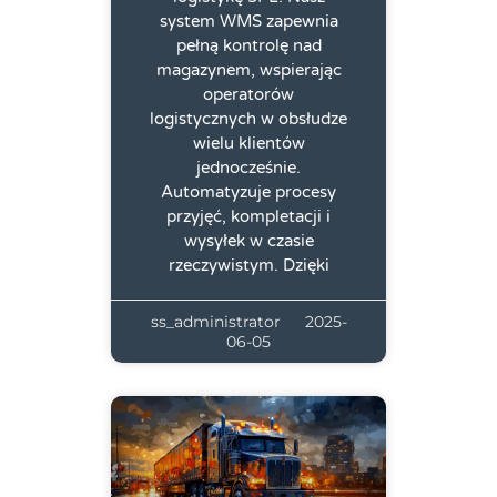
system WMS zapewnia
pełną kontrolę nad
magazynem, wspierając
operatorów
logistycznych w obsłudze
wielu klientów
jednocześnie.
Automatyzuje procesy
przyjęć, kompletacji i
wysyłek w czasie
rzeczywistym. Dzięki
ss_administrator
2025-
06-05