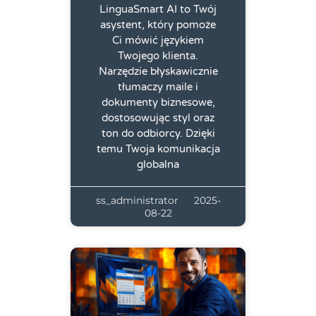
LinguaSmart AI to Twój
asystent, który pomoże
Ci mówić językiem
Twojego klienta.
Narzędzie błyskawicznie
tłumaczy maile i
dokumenty biznesowe,
dostosowując styl oraz
ton do odbiorcy. Dzięki
temu Twoja komunikacja
globalna
ss_administrator
2025-
08-22