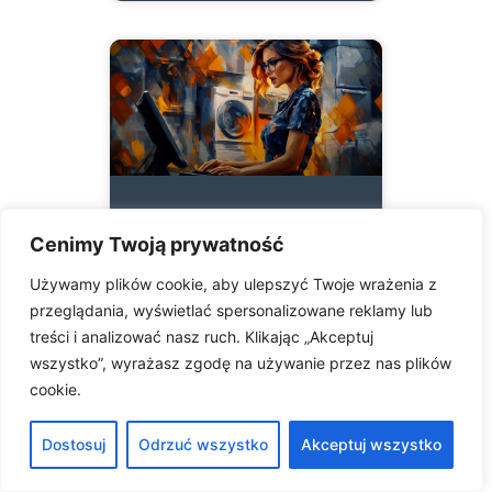
Program RMA
Cenimy Twoją prywatność
Online
SoftwareStudio
Używamy plików cookie, aby ulepszyć Twoje wrażenia z
przeglądania, wyświetlać spersonalizowane reklamy lub
Przenieś proces
treści i analizować nasz ruch. Klikając „Akceptuj
reklamacji do chmury i
wszystko”, wyrażasz zgodę na używanie przez nas plików
zyskaj pełną kontrolę.
cookie.
Nasz program RMA
online eliminuje stosy
Dostosuj
Odrzuć wszystko
Akceptuj wszystko
dokumentów,
wiadomości i telefonów.