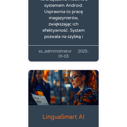
systemem Android.
Usprawnia to pracę
magazynierów,
zwiększając ich
efektywność. System
pozwala na szybką i
ss_administrator
2025-
01-03
LinguaSmart AI