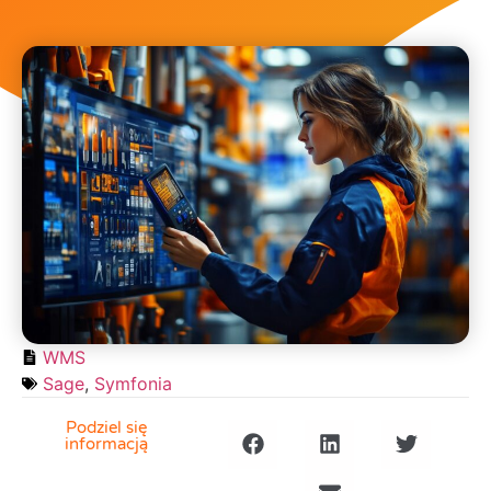
WMS
Sage
,
Symfonia
Podziel się
informacją