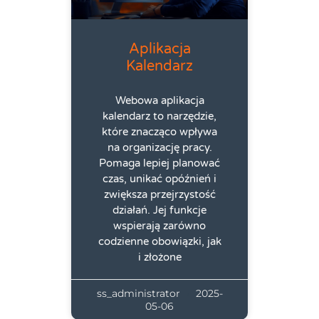
Aplikacja
Kalendarz
Webowa aplikacja
kalendarz to narzędzie,
które znacząco wpływa
na organizację pracy.
Pomaga lepiej planować
czas, unikać opóźnień i
zwiększa przejrzystość
działań. Jej funkcje
wspierają zarówno
codzienne obowiązki, jak
i złożone
ss_administrator
2025-
05-06