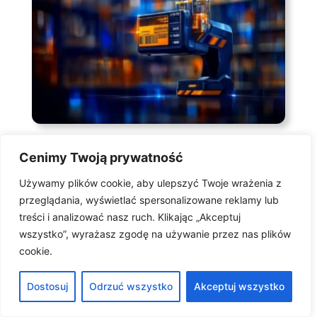
Cenimy Twoją prywatność
Używamy plików cookie, aby ulepszyć Twoje wrażenia z
Systemy klasy WMS
przeglądania, wyświetlać spersonalizowane reklamy lub
treści i analizować nasz ruch. Klikając „Akceptuj
Jakie są najważniejsze funkcje systemów klasy WMS
wszystko”, wyrażasz zgodę na używanie przez nas plików
używanych w polskich magazynach i centrach
cookie.
logistycznych z punktu widzenia klientów? Systemy klasy
WMS (Warehouse Management System) odgrywają
Dostosuj
Odrzuć wszystko
Akceptuj wszystko
kluczową rolę w efektywnym zarządzaniu magazynami i
centrami logistycznymi w Polsce.