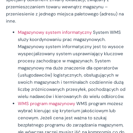
przemieszczaniem towaru wewnątrz magazynu –
przeniesienie z jednego miejsca paletowego (adresu) na
inne.
Magazynowy system informatyczny
System WMS
służy koordynowaniu prac magazynowych.
Magazynowy system informatyczny jest to wysoce
wyspecjalizowany system usprawniający kluczowe
procesy zachodzące w magazynach. System
magazynowy ma duże znaczenie dla operatorów
(usługodawców) logistycznych, obsługujących w
swoich magazynach i terminalach codziennie dużą
liczbę zróżnicowanych przesyłek, pochodzących od
wielu nadawców i kierowanych do wielu odbiorców.
WMS program magazynowy
WMS program możesz
wybrać kierując się kryterium jakościowym lub
cenowym. Jeżeli cena jest ważna to szukaj
bezpłatnego programu do zarządzania magazynem,
ale wówczas raczej musisz iść na kompromis co do