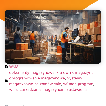
WMS
dokumenty magazynowe
,
kierownik magazynu
,
oprogramowanie magazynowe
,
Systemy
magazynowe na zamówienie
,
wf mag program
,
wms
,
zarządzanie magazynem
,
zestawienia