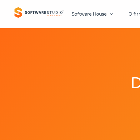
Software House
O fir
D