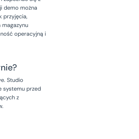
sji demo można
 przyjęcia,
om magazynu
wność operacyjną i
nie?
e. Studio
ie systemu przed
ących z
w.