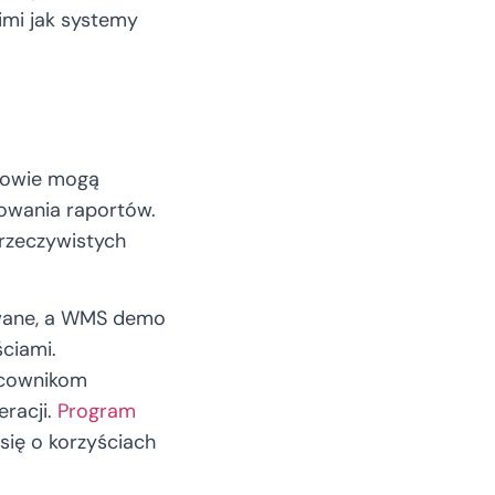
imi jak systemy
rowie mogą
owania raportów.
rzeczywistych
owane, a WMS demo
ciami.
acownikom
eracji.
Program
ię o korzyściach