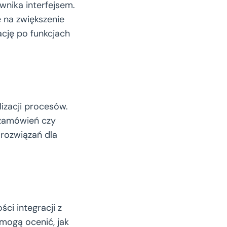
nika interfejsem.
 na zwiększenie
ację po funkcjach
izacji procesów.
zamówień czy
 rozwiązań dla
i integracji z
mogą ocenić, jak