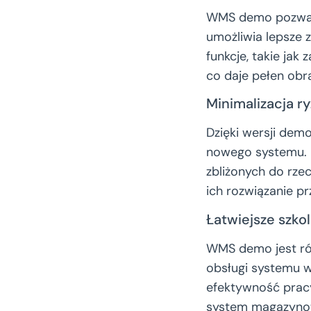
WMS demo pozwala
umożliwia lepsze 
funkcje, takie ja
co daje pełen ob
Minimalizacja r
Dzięki wersji dem
nowego systemu. 
zbliżonych do rze
ich rozwiązanie p
Łatwiejsze szk
WMS demo jest ró
obsługi systemu w
efektywność pracy
system magazynowy