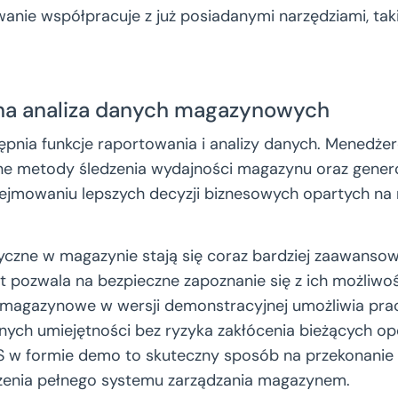
ie współpracuje z już posiadanymi narzędziami, tak
a analiza danych magazynowych
nia funkcje raportowania i analizy danych. Menedże
ne metody śledzenia wydajności magazynu oraz gener
jmowaniu lepszych decyzji biznesowych opartych na 
yczne w magazynie stają się coraz bardziej zaawans
 pozwala na bezpieczne zapoznanie się z ich możliwoś
agazynowe w wersji demonstracyjnej umożliwia pr
nych umiejętności bez ryzyka zakłócenia bieżących op
w formie demo to skuteczny sposób na przekonanie s
żenia pełnego systemu zarządzania magazynem.