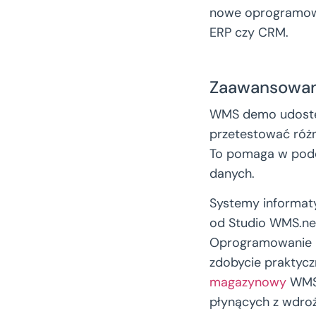
nowe oprogramowan
ERP czy CRM.
Zaawansowan
WMS demo udostęp
przetestować róż
To pomaga w pode
danych.
Systemy informat
od Studio WMS.net
Oprogramowanie m
zdobycie praktycz
magazynowy
WMS 
płynących z wdro