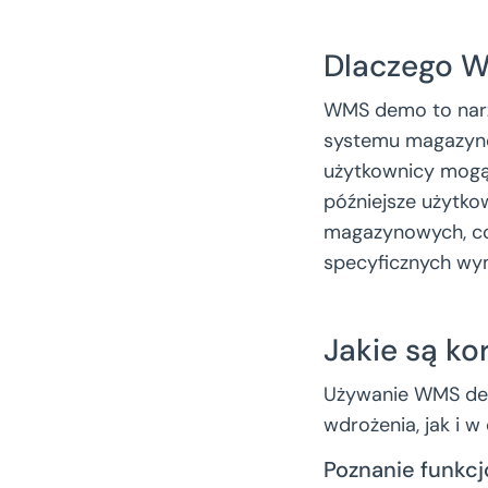
Dlaczego W
WMS demo to narzę
systemu magazyno
użytkownicy mogą 
późniejsze użytk
magazynowych, co
specyficznych w
Jakie są k
Używanie WMS dem
wdrożenia, jak i 
Poznanie funkcj