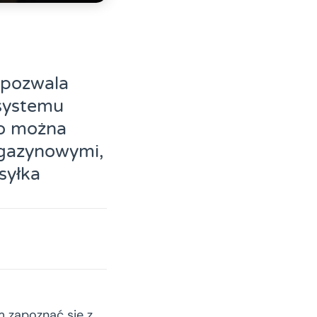
 pozwala
 systemu
mo można
agazynowymi,
syłka
 zapoznać się z