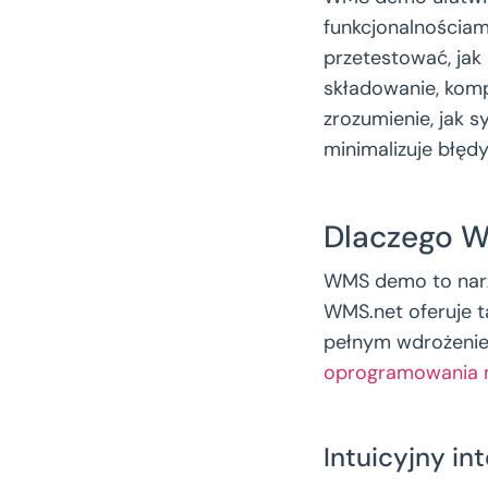
funkcjonalnościam
przetestować, jak
składowanie, kom
zrozumienie, jak 
minimalizuje błęd
Dlaczego W
WMS demo to narz
WMS.net oferuje t
pełnym wdrożenie
oprogramowania
Intuicyjny in