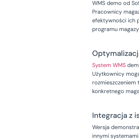
WMS demo od Softw
Pracownicy magazy
efektywności ich p
programu magazy
Optymalizac
System WMS
demo
Użytkownicy mogą
rozmieszczeniem t
konkretnego maga
Integracja z 
Wersja demonstra
innymi systemami 