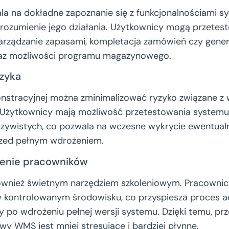
 na dokładne zapoznanie się z funkcjonalnościami sy
zrozumienie jego działania. Użytkownicy mogą przetes
k zarządzanie zapasami, kompletacja zamówień czy gene
raz możliwości programu magazynowego.
yzyka
onstracyjnej można zminimalizować ryzyko związane z
Użytkownicy mają możliwość przetestowania system
czywistych, co pozwala na wczesne wykrycie ewentua
rzed pełnym wdrożeniem.
olenie pracowników
wnież świetnym narzędziem szkoleniowym. Pracownic
 kontrolowanym środowisku, co przyspiesza proces ad
 po wdrożeniu pełnej wersji systemu. Dzięki temu, pr
 WMS jest mniej stresujące i bardziej płynne.