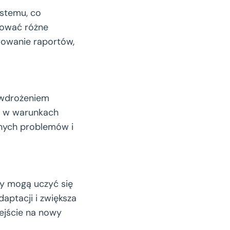
stemu, co
tować różne
rowanie raportów,
 wdrożeniem
u w warunkach
lnych problemów i
y mogą uczyć się
aptacji i zwiększa
zejście na nowy