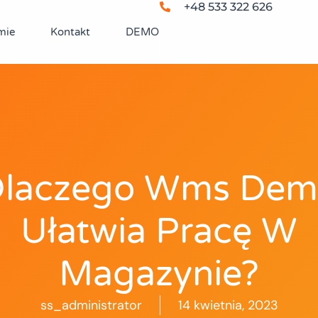
+48 533 322 626
mie
Kontakt
DEMO
laczego Wms De
Ułatwia Pracę W
Magazynie?
ss_administrator
14 kwietnia, 2023