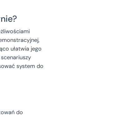
nie?
ożliwościami
emonstracyjnej,
ąco ułatwia jego
 scenariuszy
osować system do
otowań do