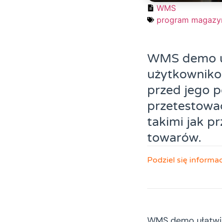
WMS
program magaz
WMS demo uł
użytkowniko
przed jego 
przetestowa
takimi jak p
towarów.
Podziel się informa
WMS demo ułatwia