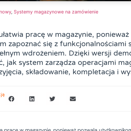
ynowy
,
Systemy magazynowe na zamówienie
atwia pracę w magazynie, ponieważ
m zapoznać się z funkcjonalnościami
pełnym wdrożeniem. Dzięki wersji de
ć, jak system zarządza operacjami m
rzyjęcia, składowanie, kompletacja i wy
cją
 pracę w magazynie, ponieważ pozwala użytkownikom