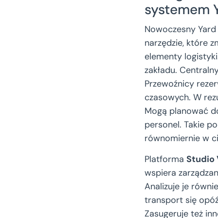
systemem 
Nowoczesny Yard M
narzędzie, które z
elementy logistyk
zakładu. Central
Przewoźnicy rezer
czasowych. W rezu
Mogą planować dos
personel. Takie po
równomiernie w ci
Platforma
Studio
wspiera zarządzan
Analizuje je równ
transport się opó
Zasugeruje też in