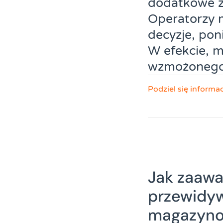
dodatkowe za
Operatorzy 
decyzje, pon
W efekcie, 
wzmożonego
Podziel się informa
Jak zaawa
przewidyw
magazyn