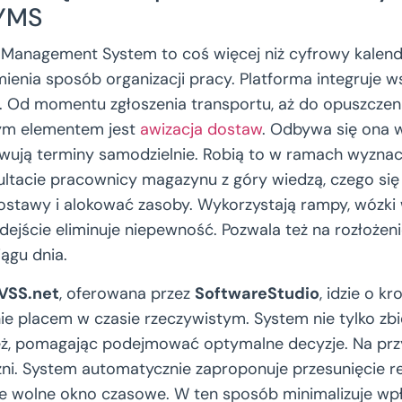
YMS
anagement System to coś więcej niż cyfrowy kalenda
mienia sposób organizacji pracy. Platforma integruje 
i. Od momentu zgłoszenia transportu, aż do opuszczen
nym elementem jest
awizacja dostaw
. Odbywa się ona w
wują terminy samodzielnie. Robią to w ramach wyzna
ltacie pracownicy magazynu z góry wiedzą, czego się
tawy i alokować zasoby. Wykorzystają rampy, wózki 
dejście eliminuje niepewność. Pozwala też na rozłożen
ągu dnia.
 VSS.net
, oferowana przez
SoftwareStudio
, idzie o k
ie placem w czasie rzeczywistym. System nie tylko zbi
ież, pomagając podejmować optymalne decyzje. Na prz
źni. System automatycznie zaproponuje przesunięcie re
ne wolne okno czasowe. W ten sposób minimalizuje wp