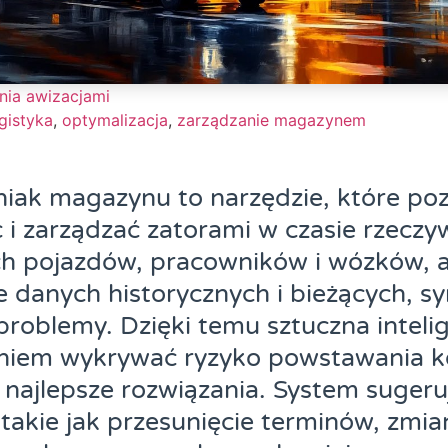
nia awizacjami
gistyka
,
optymalizacja
,
zarządzanie magazynem
niak magazynu to narzędzie, które po
i zarządzać zatorami w czasie rzeczy
ch pojazdów, pracowników i wózków, a
 danych historycznych i bieżących, s
problemy. Dzięki temu sztuczna intel
niem wykrywać ryzyko powstawania ko
najlepsze rozwiązania. System sugeru
 takie jak przesunięcie terminów, zmi