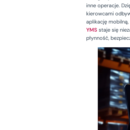
inne operacje. Dzi
kierowcami odbyw
aplikację mobilną
YMS
staje się ni
płynność, bezpiec