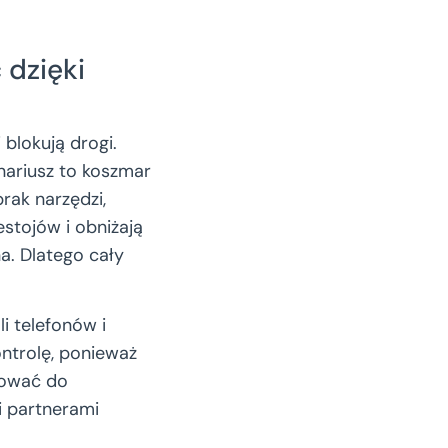
 dzięki
blokują drogi.
nariusz to koszmar
rak narzędzi,
stojów i obniżają
a. Dlatego cały
i telefonów i
ontrolę, ponieważ
otować do
i partnerami