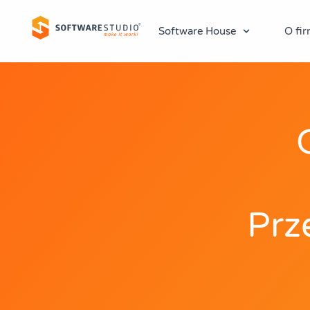
Software House
O fir
Prz