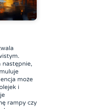
zwala
wistym.
 następnie,
ymuluje
igencja może
lejek i
je
anę rampy czy