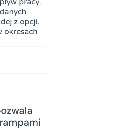
pływ pracy.
 danych
ej z opcji.
w okresach
pozwala
d rampami