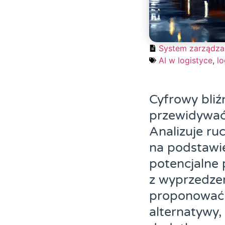
System zarządza
AI w logistyce
,
lo
Cyfrowy bliź
przewidywać 
Analizuje ru
na podstawie
potencjalne 
z wyprzedze
proponować 
alternatywy,