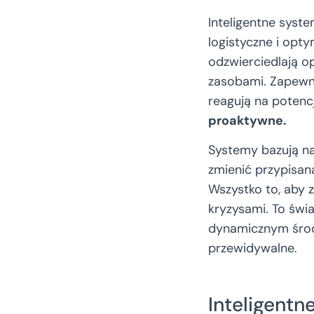
Inteligentne syst
logistyczne i opt
odzwierciedlają o
zasobami. Zapewn
reagują na potencj
proaktywne.
Systemy bazują n
zmienić przypisa
Wszystko to, aby z
kryzysami. To świ
dynamicznym środo
przewidywalne.
Inteligent