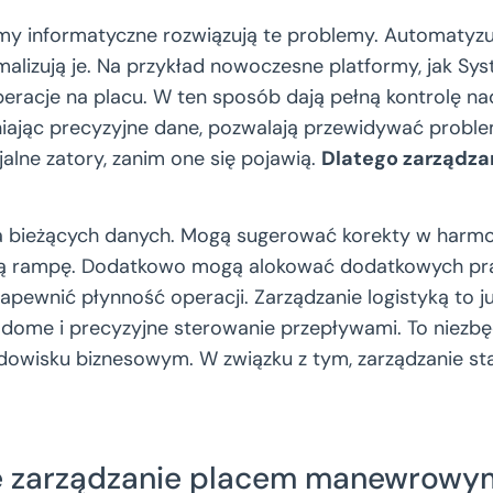
emy informatyczne rozwiązują te problemy. Automatyz
ymalizują je. Na przykład nowoczesne platformy, jak S
peracje na placu. W ten sposób dają pełną kontrolę na
iając precyzyjne dane, pozwalają przewidywać probl
alne zatory, zanim one się pojawią.
Dlatego zarządzan
a bieżących danych. Mogą sugerować korekty w harmo
ną rampę. Dodatkowo mogą alokować dodatkowych pr
apewnić płynność operacji. Zarządzanie logistyką to ju
adome i precyzyjne sterowanie przepływami. To niezbę
wisku biznesowym. W związku z tym, zarządzanie staj
ne zarządzanie placem manewrowy