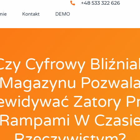
+48 533 322 626
mie
Kontakt
DEMO
Czy Cyfrowy Bliźnia
Magazynu Pozwal
ewidywać Zatory P
Rampami W Czasi
Rzeczywistym?