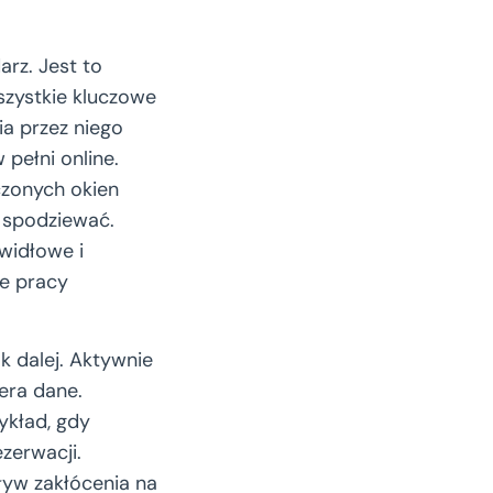
rz. Jest to
wszystkie kluczowe
ia przez niego
 pełni online.
czonych okien
 spodziewać.
widłowe i
ie pracy
rok dalej. Aktywnie
era dane.
ykład, gdy
zerwacji.
ływ zakłócenia na