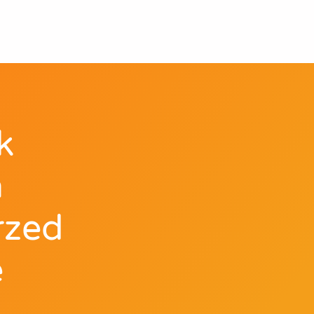
k
a
rzed
e