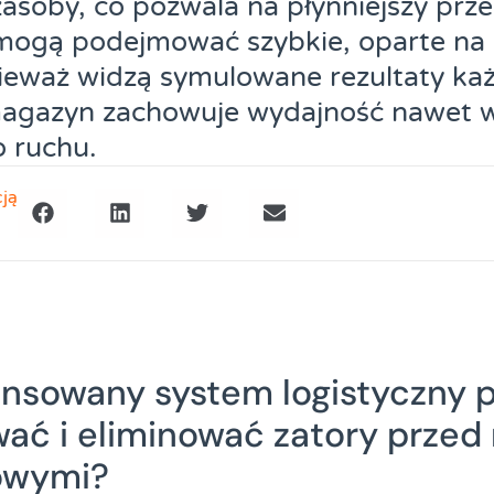
soby, co pozwala na płynniejszy prze
mogą podejmować szybkie, oparte na
ieważ widzą symulowane rezultaty każd
magazyn zachowuje wydajność nawet 
 ruchu.
cją
nsowany system logistyczny 
ać i eliminować zatory prze
owymi?