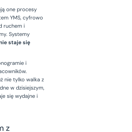
ują one procesy
ystem YMS, cyfrowo
d ruchem i
emy. Systemy
ie staje się
nogramie i
acowników.
ż nie tylko walka z
dne w dzisiejszym,
e się wydajne i
m z