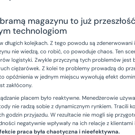
bramą magazynu to już przeszłość
ym technologiom
w długich kolejkach. Z tego powodu są zdenerwowani i 
nu nie wiedzą, co robić, co powoduje chaos. Ten sce
rów logistyki. Zwykle przyczyną tych problemów jest b
ruch ciężarówek. Z kolei te problemy prowadzą do prze
o opóźnienia w jednym miejscu wywołują efekt domin
st zakłócony.
ządzanie placem było reaktywne. Menedżerowie używal
tody nie radzą sobie z dynamicznym rynkiem. Tracili k
ch godzin przyjazdu. W rezultacie nie mogli się przyg
dności negatywnie wpływały na ich relacje z klientami 
fekcie praca była chaotyczna i nieefektywna.