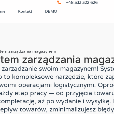
+48 533 322 626
mie
Kontakt
DEMO
tem zarządzania magazynem
tem zarządzania maga
j zarządzanie swoim magazynem! Sy
o to kompleksowe narzędzie, które za
Twoimi operacjami logistycznymi. Op
ażdy etap pracy — od przyjęcia towaru
kompletację, aż po wydanie i wysyłkę.
epływ towarów, zminimalizujesz błędy