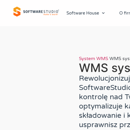
Software House
O fir
System WMS
WMS sys
WMS sys
Rewolucjonizu
SoftwareStudi
kontrolę nad 
optymalizuje k
składowanie i 
usprawnisz prz