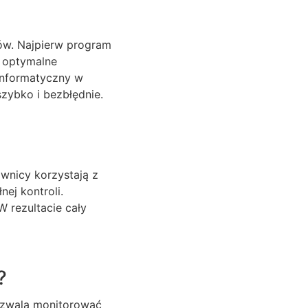
ów. Najpierw program
o optymalne
informatyczny w
zybko i bezbłędnie.
ownicy korzystają z
ej kontroli.
 rezultacie cały
?
ozwala monitorować