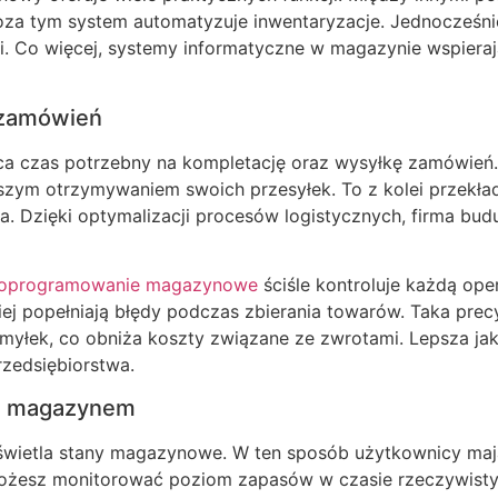
Poza tym system automatyzuje inwentaryzacje. Jednocześn
cji. Co więcej, systemy informatyczne w magazynie wspier
 zamówień
a czas potrzebny na kompletację oraz wysyłkę zamówień. W
szym otrzymywaniem swoich przesyłek. To z kolei przekła
. Dzięki optymalizacji procesów logistycznych, firma buduje
oprogramowanie magazynowe
ściśle kontroluje każdą ope
ej popełniają błędy podczas zbierania towarów. Taka precy
omyłek, co obniża koszty związane ze zwrotami. Lepsza ja
rzedsiębiorstwa.
ad magazynem
świetla stany magazynowe. W ten sposób użytkownicy ma
Możesz monitorować poziom zapasów w czasie rzeczywist