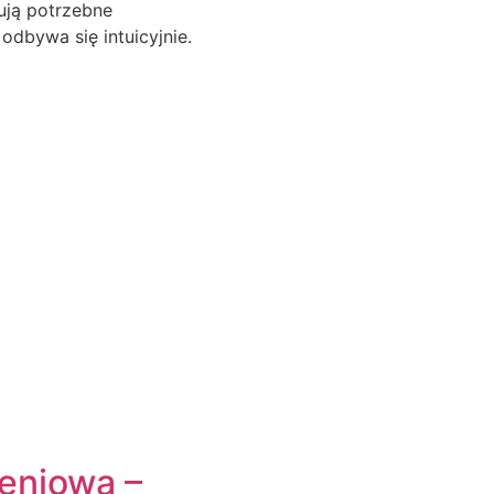
ują potrzebne
odbywa się intuicyjnie.
eniowa –