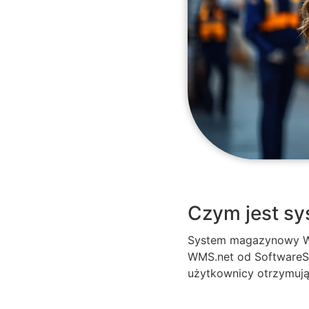
Czym jest s
System magazynowy WMS
WMS.net od SoftwareSt
użytkownicy otrzymuj