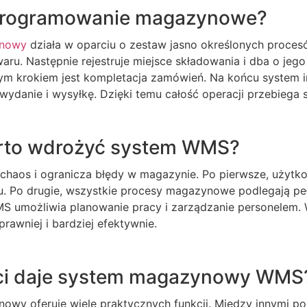
oprogramowanie magazynowe?
ynowy
działa w oparciu o zestaw jasno określonych proces
waru. Następnie rejestruje miejsce składowania i dba o jeg
nym krokiem jest kompletacja zamówień. Na końcu system 
danie i wysyłkę. Dzięki temu całość operacji przebiega s
rto wdrożyć system WMS?
 chaos i ogranicza błędy w magazynie. Po pierwsze, użytk
su. Po drugie, wszystkie procesy magazynowe podlegają pełn
umożliwia planowanie pracy i zarządzanie personelem. W
rawniej i bardziej efektywnie.
ści daje system magazynowy WMS
wy oferuje wiele praktycznych funkcji. Między innymi p