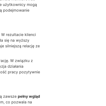
ie użytkownicy mogą
ają podejmowanie
 rezultacie klienci
da się na wyższy
 silniejszą relację ze
rację. W związku z
zja działania
kość pracy pozytywnie
ją zawsze
pełny wgląd
ym, co pozwala na