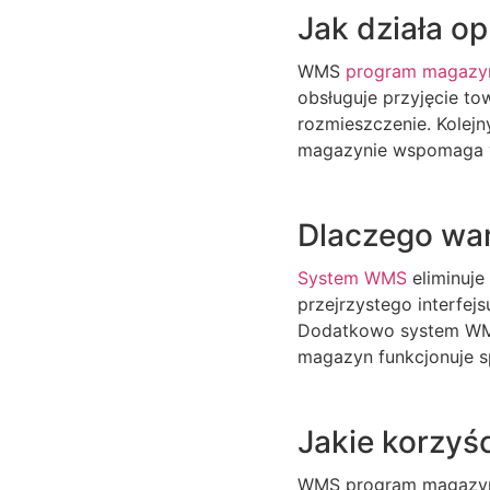
Jak działa 
WMS
program magaz
obsługuje przyjęcie to
rozmieszczenie. Kolej
magazynie wspomaga wy
Dlaczego wa
System WMS
eliminuje
przejrzystego interfej
Dodatkowo system WMS 
magazyn funkcjonuje sp
Jakie korzy
WMS program magazyno