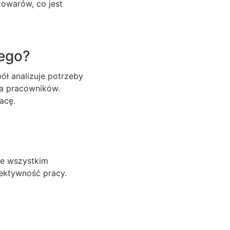
towarów, co jest
ego?
ół analizuje potrzeby
la pracowników.
acę.
de wszystkim
fektywność pracy.