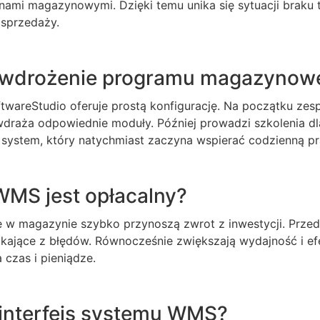
nami magazynowymi. Dzięki temu unika się sytuacji braku 
 sprzedaży.
 wdrożenie programu magazynow
wareStudio oferuje prostą konfigurację. Na początku zesp
draża odpowiednie moduły. Później prowadzi szkolenia d
 system, który natychmiast zaczyna wspierać codzienną pr
MS jest opłacalny?
 w magazynie szybko przynoszą zwrot z inwestycji. Prze
nikające z błędów. Równocześnie zwiększają wydajność i e
czas i pieniądze.
interfejs systemu WMS?