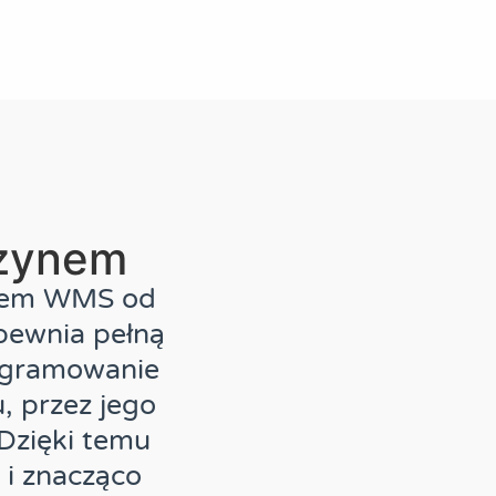
zynem
stem WMS od
pewnia pełną
rogramowanie
, przez jego
 Dzięki temu
 i znacząco