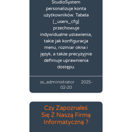
StudioSystem
personalizuje konta
użytkowników. Tabela
[_users_cfg]
przechowuje
indywidualne ustawienia,
takie jak konfiguracja
menu, rozmiar okna i
język, a także precyzyjnie
definiuje uprawnienia
dostępu.
ss_administrator
2025-
02-20
Czy Zapoznałeś
Się Z Naszą Firmą
Informatyczną ?