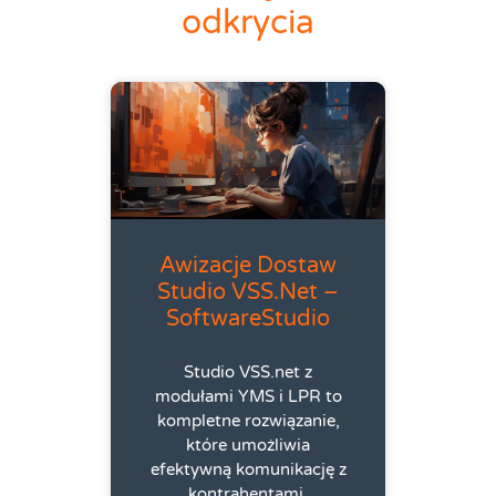
odkrycia
Awizacje Dostaw
Studio VSS.net –
SoftwareStudio
Studio VSS.net z
modułami YMS i LPR to
kompletne rozwiązanie,
które umożliwia
efektywną komunikację z
kontrahentami,