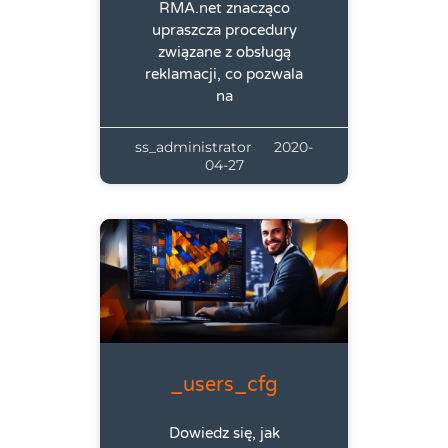
RMA.net znacząco
upraszcza procedury
związane z obsługą
reklamacji, co pozwala
na
ss_administrator
2020-
04-27
_users_cfg
Dowiedz się, jak