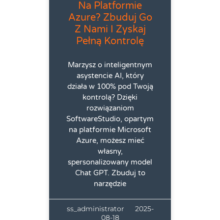
Na Platformie
Azure? Zbuduj Go
Z Nami I Zyskaj
Pełną Kontrolę
Marzysz o inteligentnym
asystencie AI, który
działa w 100% pod Twoją
kontrolą? Dzięki
rozwiązaniom
SoftwareStudio, opartym
na platformie Microsoft
Azure, możesz mieć
własny,
spersonalizowany model
Chat GPT. Zbuduj to
narzędzie
ss_administrator
2025-
08-18