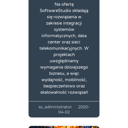
Na ofertę
SoftwareStudio składają
się rozwiązania w
zakresie integracji
systemów
informatycznych, data
center oraz sieci
telekomunikacyjnych. W
projektach
uwzględniamy
wymagania dzisiejszego
biznesu, a więc
wydajność, mobilność,
bezpieczeństwo oraz
skalowalność rozwiązań
ss_administrator
2020-
04-02