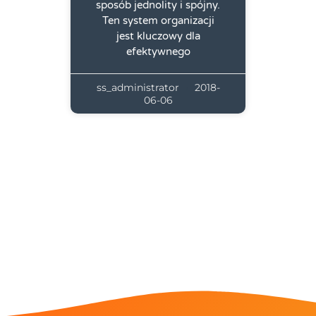
sposób jednolity i spójny.
Ten system organizacji
jest kluczowy dla
efektywnego
ss_administrator
2018-
06-06