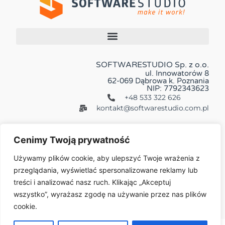
SOFTWARESTUDIO Sp. z o.o.
ul. Innowatorów 8
62-069 Dąbrowa k. Poznania
NIP: 7792343623
+48 533 322 626
kontakt@softwarestudio.com.pl
Cenimy Twoją prywatność
Używamy plików cookie, aby ulepszyć Twoje wrażenia z
przeglądania, wyświetlać spersonalizowane reklamy lub
Więcej:
treści i analizować nasz ruch. Klikając „Akceptuj
wszystko”, wyrażasz zgodę na używanie przez nas plików
cookie.
© 2026 All Rights Reserved