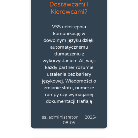
Dostawcami I
Kierowcami?
VSS udostępnia
komunikację w
dowolnym języku dzięki
automatycznemu
tłumaczeniu z
wykorzystaniem AI, więc
każdy partner rozumie
ustalenia bez bariery
językowej. Wiadomości o
zmianie slotu, numerze
rampy czy wymaganej
dokumentacji trafiają
ss_administrator
2025-
08-05