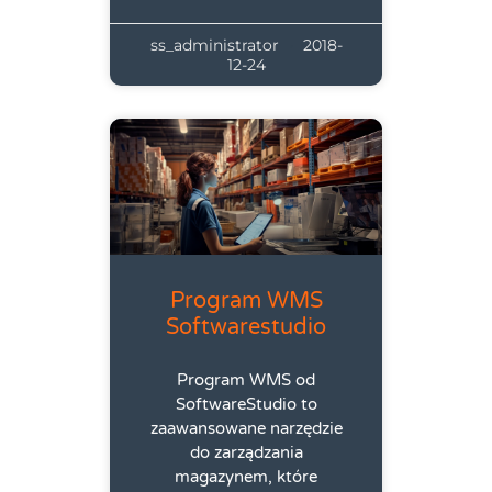
ss_administrator
2018-
12-24
Program WMS
Softwarestudio
Program WMS od
SoftwareStudio to
zaawansowane narzędzie
do zarządzania
magazynem, które