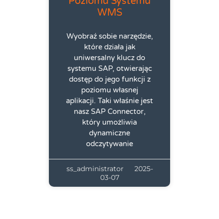
Poziomu Systemu
WMS
Wyobraź sobie narzędzie,
które działa jak
uniwersalny klucz do
systemu SAP, otwierając
dostęp do jego funkcji z
poziomu własnej
aplikacji. Taki właśnie jest
nasz SAP Connector,
który umożliwia
dynamiczne
odczytywanie
ss_administrator
2025-
03-07