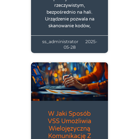
rzeczywistym,
bezpośrednio na hali.
Urządzenie pozwala na
skanowanie kodów,
ss_administrator
2025-
05-28
W Jaki Sposób
VSS Umożliwia
Wielojęzyczną
Komunikację Z