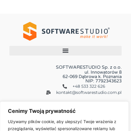
SOFTWARESTUDIO Sp. z o.o.
ul. Innowatorów 8
62-069 Dąbrowa k. Poznania
NIP: 7792343623
+48 533 322 626
kontakt@softwarestudio.com.pl
Cenimy Twoją prywatność
Używamy plików cookie, aby ulepszyć Twoje wrażenia z
przeglądania, wyświetlać spersonalizowane reklamy lub
Więcej: