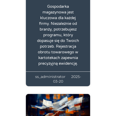
Gospodarka
magazynowa jest
kluczowa dla każdej
firmy. Niezależnie od
branży, potrzebujesz
programu, który
dopasuje się do Twoich
potrzeb. Rejestracja
obrotu towarowego w
kartotekach zapewnia
precyzyjną ewidencję.
ss_administrator
2025-
03-20