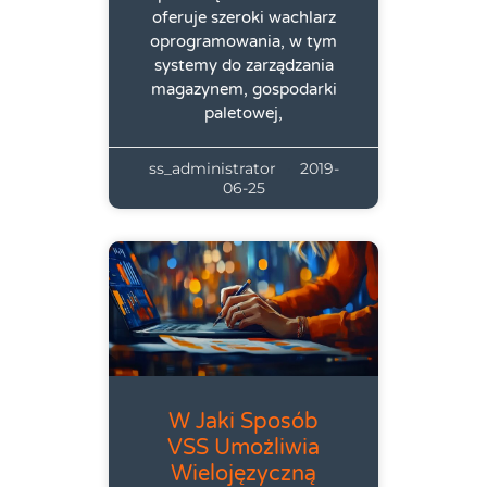
oferuje szeroki wachlarz
oprogramowania, w tym
systemy do zarządzania
magazynem, gospodarki
paletowej,
ss_administrator
2019-
06-25
W Jaki Sposób
VSS Umożliwia
Wielojęzyczną