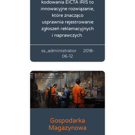
kodowania EICTA IRIS to
innowacyjne rozwiązanie,
które znacząco
usprawnia rejestrowanie
zgłoszeń reklamacyjnych
i naprawczych.
ss_administrator
2018-
06-12
Gospodarka
Magazynowa