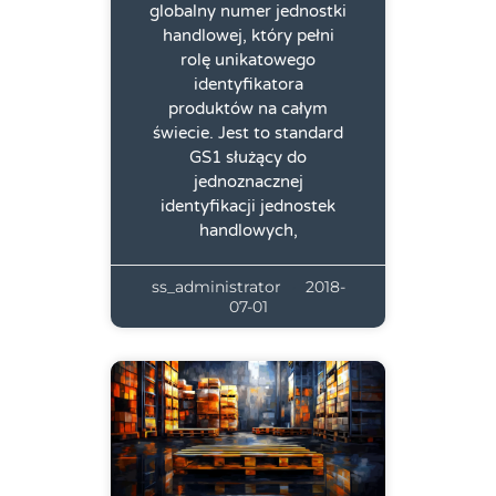
globalny numer jednostki
handlowej, który pełni
rolę unikatowego
identyfikatora
produktów na całym
świecie. Jest to standard
GS1 służący do
jednoznacznej
identyfikacji jednostek
handlowych,
ss_administrator
2018-
07-01