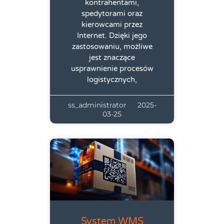
kontrahentami,
spedytorami oraz
kierowcami przez
Internet. Dzięki jego
zastosowaniu, możliwe
jest znaczące
usprawnienie procesów
logistycznych,
ss_administrator
2025-
03-25
System WMS