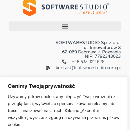
SOFTWARESTUDIO Sp. z o.o.
ul. Innowatorów 8
62-069 Dąbrowa k. Poznania
NIP: 7792343623
+48 533 322 626
kontakt@softwarestudio.com.pl
Cenimy Twoją prywatność
Używamy plików cookie, aby ulepszyć Twoje wrażenia z
przeglądania, wyświetlać spersonalizowane reklamy lub
Więcej:
treści i analizować nasz ruch. Klikając „Akceptuj
wszystko”, wyrażasz zgodę na używanie przez nas plików
cookie.
© 2026 All Rights Reserved