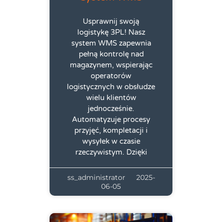
Usprawnij swoją
logistykę 3PL! Nasz
system WMS zapewnia
pełną kontrolę nad
magazynem, wspierając
operatorów
logistycznych w obsłudze
wielu klientów
jednocześnie.
Automatyzuje procesy
przyjęć, kompletacji i
wysyłek w czasie
rzeczywistym. Dzięki
ss_administrator
2025-
06-05