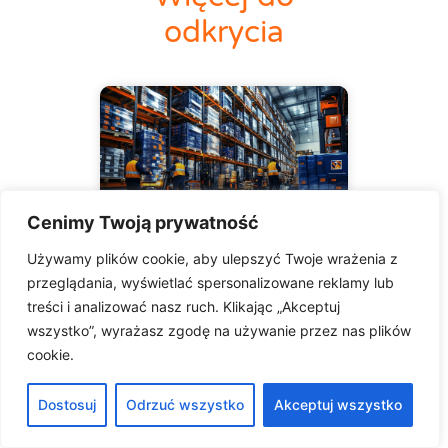
odkrycia
Cenimy Twoją prywatność
Magazyn
Używamy plików cookie, aby ulepszyć Twoje wrażenia z
Wysokiego
przeglądania, wyświetlać spersonalizowane reklamy lub
Składowania
treści i analizować nasz ruch. Klikając „Akceptuj
wszystko”, wyrażasz zgodę na używanie przez nas plików
Standardowy system
cookie.
ERP często nie
wystarcza w magazynie
Dostosuj
Odrzuć wszystko
Akceptuj wszystko
wysokiego składowania.
Potrzebujesz narzędzia,