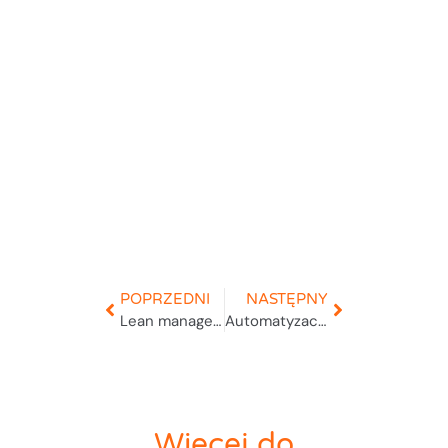
POPRZEDNI
NASTĘPNY
Lean management w magazynie – eliminacja marnotrawstwa w zarządzaniu asortymentem w Studio WMS.net
Automatyzacja w magazynie – jak WMS współpracuje z robotami i innymi technologiami? w Studio WMS.net
Więcej do