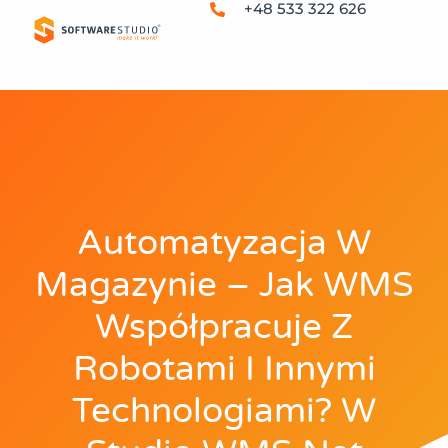
+48 533 322 626
Automatyzacja W
Magazynie – Jak WMS
Współpracuje Z
Robotami I Innymi
Technologiami? W