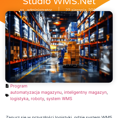
Studio WMS.net
ss_administrator
22 sierpnia, 2025
Program
automatyzacja magazynu
,
inteligentny magazyn
,
logistyka
,
roboty
,
system WMS
Zanurz się w przyszłości logistyki, gdzie system WMS