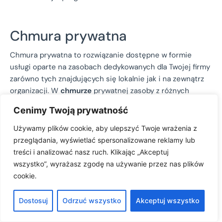
Chmura prywatna
Chmura prywatna to rozwiązanie dostępne w formie
usługi oparte na zasobach dedykowanych dla Twojej firmy
zarówno tych znajdujących się lokalnie jak i na zewnątrz
organizacji. W
chmurze
prywatnej zasoby z różnych
lokalizacji są połączone, co pozwala na osiągnięcie
Cenimy Twoją prywatność
większej wydajności i elastyczności.
Używamy plików cookie, aby ulepszyć Twoje wrażenia z
W środowisku chmury usługobiorcy i usługodawcy
przeglądania, wyświetlać spersonalizowane reklamy lub
zamawiają usługi IT oraz je konfigurują i zarządzają nimi,
treści i analizować nasz ruch. Klikając „Akceptuj
wykorzystując interaktywny portal lub system, który
wszystko”, wyrażasz zgodę na używanie przez nas plików
umożliwia zautomatyzowane dostarczanie zasobów.
cookie.
Chmura prywatna firmy Microsoft stworzona w oparciu o
system Windows Server 2012 jest kluczowym elementem
Dostosuj
Odrzuć wszystko
Akceptuj wszystko
strategii firmy Microsoft w dziedzinie chmur