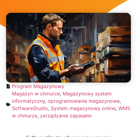
Program Magazynowy
Magazyn w chmurze
,
Magazynowy system
informatyczny
,
oprogramowanie magazynowe
,
SoftwareStudio
,
System magazynowy online
,
WMS
w chmurze
,
zarządzanie zapasami