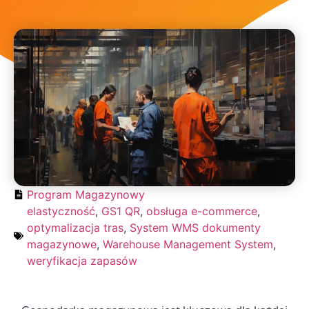
Program Magazynowy
elastyczność
,
GS1 QR
,
obsługa e-commerce
,
optymalizacja tras
,
System WMS dokumenty
magazynowe
,
Warehouse Management System
,
weryfikacja zapasów